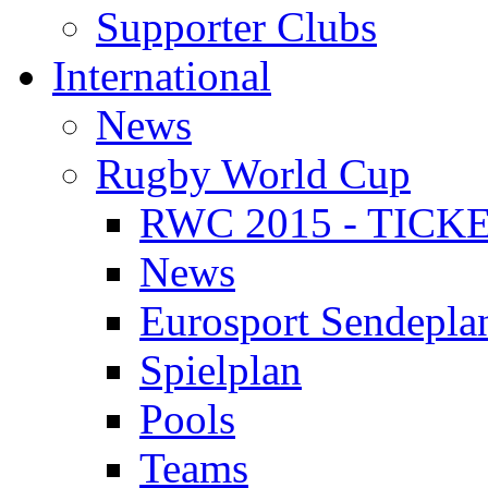
Supporter Clubs
International
News
Rugby World Cup
RWC 2015 - TICK
News
Eurosport Sendepla
Spielplan
Pools
Teams