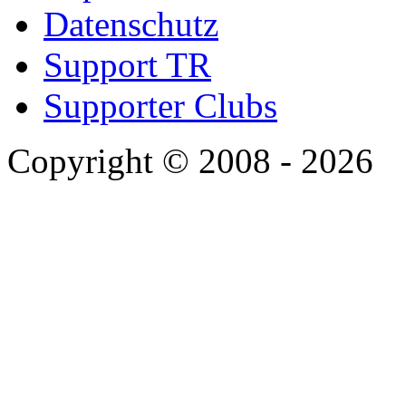
Datenschutz
Support TR
Supporter Clubs
Copyright © 2008 - 2026