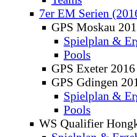
7er EM Serien (201
GPS Moskau 201
Spielplan & Er
Pools
GPS Exeter 2016
GPS Gdingen 20
Spielplan & Er
Pools
WS Qualifier Hong