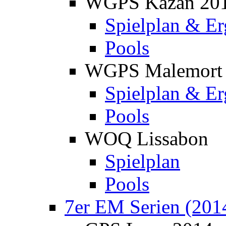
WGPS Kazan 20
Spielplan & Er
Pools
WGPS Malemort
Spielplan & Er
Pools
WOQ Lissabon
Spielplan
Pools
7er EM Serien (201