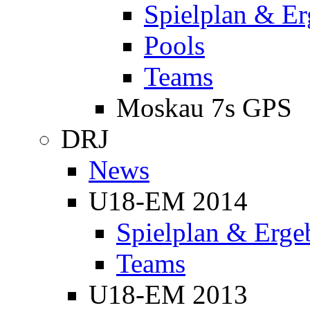
Spielplan & Er
Pools
Teams
Moskau 7s GPS
DRJ
News
U18-EM 2014
Spielplan & Erge
Teams
U18-EM 2013