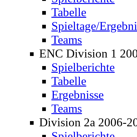
Tabelle
Spieltage/Ergebni
Teams
ENC Division 1 20
Spielberichte
Tabelle
Ergebnisse
Teams
Division 2a 2006-2
Spielberichte