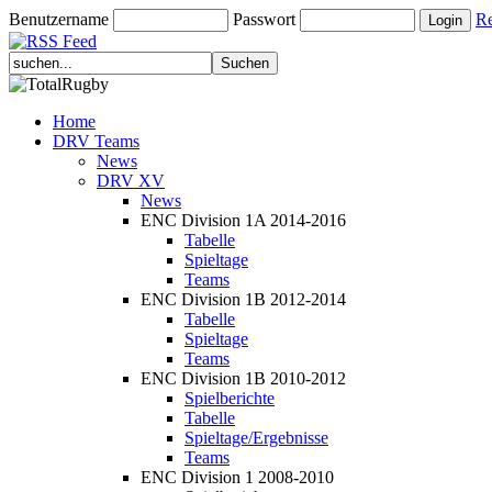
Benutzername
Passwort
Re
Home
DRV Teams
News
DRV XV
News
ENC Division 1A 2014-2016
Tabelle
Spieltage
Teams
ENC Division 1B 2012-2014
Tabelle
Spieltage
Teams
ENC Division 1B 2010-2012
Spielberichte
Tabelle
Spieltage/Ergebnisse
Teams
ENC Division 1 2008-2010