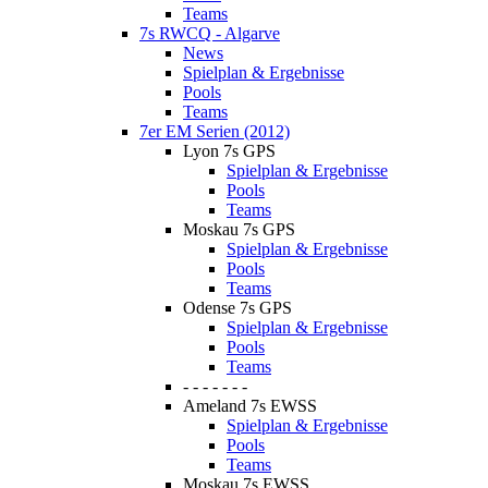
Teams
7s RWCQ - Algarve
News
Spielplan & Ergebnisse
Pools
Teams
7er EM Serien (2012)
Lyon 7s GPS
Spielplan & Ergebnisse
Pools
Teams
Moskau 7s GPS
Spielplan & Ergebnisse
Pools
Teams
Odense 7s GPS
Spielplan & Ergebnisse
Pools
Teams
- - - - - - -
Ameland 7s EWSS
Spielplan & Ergebnisse
Pools
Teams
Moskau 7s EWSS