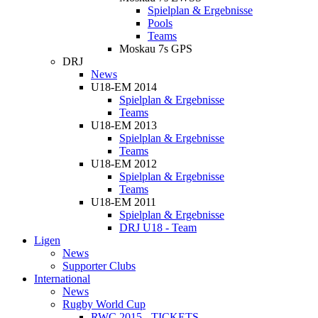
Spielplan & Ergebnisse
Pools
Teams
Moskau 7s GPS
DRJ
News
U18-EM 2014
Spielplan & Ergebnisse
Teams
U18-EM 2013
Spielplan & Ergebnisse
Teams
U18-EM 2012
Spielplan & Ergebnisse
Teams
U18-EM 2011
Spielplan & Ergebnisse
DRJ U18 - Team
Ligen
News
Supporter Clubs
International
News
Rugby World Cup
RWC 2015 - TICKETS