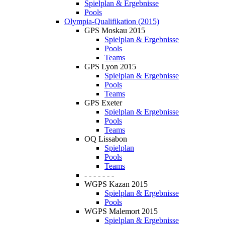
Spielplan & Ergebnisse
Pools
Olympia-Qualifikation (2015)
GPS Moskau 2015
Spielplan & Ergebnisse
Pools
Teams
GPS Lyon 2015
Spielplan & Ergebnisse
Pools
Teams
GPS Exeter
Spielplan & Ergebnisse
Pools
Teams
OQ Lissabon
Spielplan
Pools
Teams
- - - - - - -
WGPS Kazan 2015
Spielplan & Ergebnisse
Pools
WGPS Malemort 2015
Spielplan & Ergebnisse