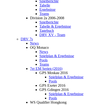
Spielberichte
Tabelle
Ergebnisse
Teams
Division 2a 2006-2008
Spielberichte
Tabelle & Ergebnisse
Tagebuch
DRV XV - Team
DRV 7s
News
OQ Monaco
News
Spielplan & Ergebnisse
Pools
Teams
7er EM Serien (2016)
GPS Moskau 2016
Spielplan & Ergebnisse
Pools
GPS Exeter 2016
GPS Gdingen 2016
Spielplan & Ergebnisse
Pools
WS Qualifier Hongkong