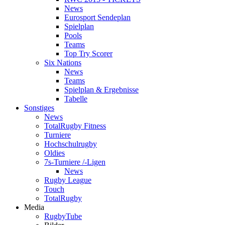
News
Eurosport Sendeplan
Spielplan
Pools
Teams
Top Try Scorer
Six Nations
News
Teams
Spielplan & Ergebnisse
Tabelle
Sonstiges
News
TotalRugby Fitness
Turniere
Hochschulrugby
Oldies
7s-Turniere /-Ligen
News
Rugby League
Touch
TotalRugby
Media
RugbyTube