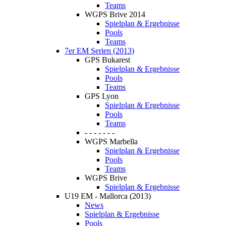
Teams
WGPS Brive 2014
Spielplan & Ergebnisse
Pools
Teams
7er EM Serien (2013)
GPS Bukarest
Spielplan & Ergebnisse
Pools
Teams
GPS Lyon
Spielplan & Ergebnisse
Pools
Teams
- - - - - - -
WGPS Marbella
Spielplan & Ergebnisse
Pools
Teams
WGPS Brive
Spielplan & Ergebnisse
U19 EM - Mallorca (2013)
News
Spielplan & Ergebnisse
Pools