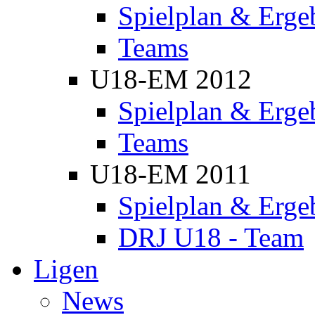
Spielplan & Erge
Teams
U18-EM 2012
Spielplan & Erge
Teams
U18-EM 2011
Spielplan & Erge
DRJ U18 - Team
Ligen
News