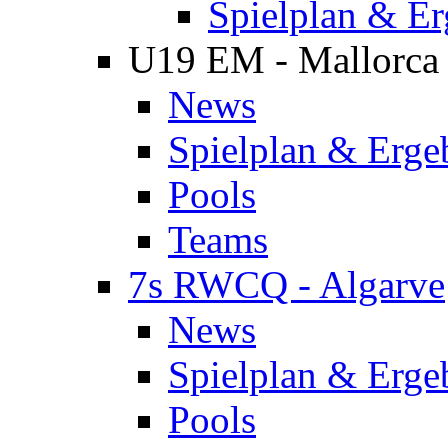
Spielplan & Er
U19 EM - Mallorca
News
Spielplan & Erge
Pools
Teams
7s RWCQ - Algarve
News
Spielplan & Erge
Pools