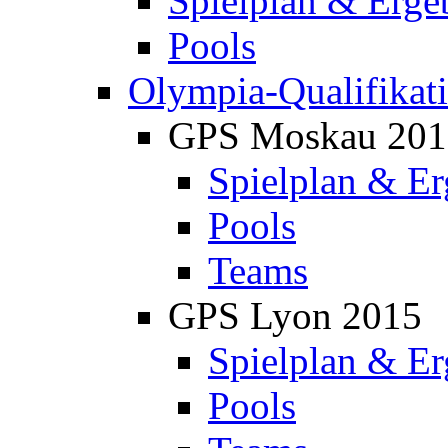
Spielplan & Erge
Pools
Olympia-Qualifikat
GPS Moskau 201
Spielplan & Er
Pools
Teams
GPS Lyon 2015
Spielplan & Er
Pools