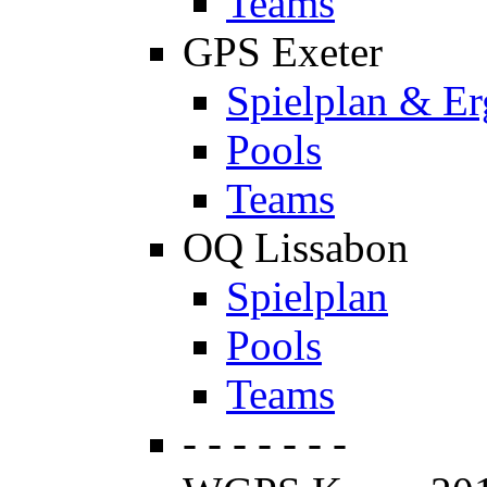
Teams
GPS Exeter
Spielplan & Er
Pools
Teams
OQ Lissabon
Spielplan
Pools
Teams
- - - - - - -