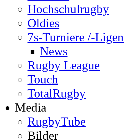
Hochschulrugby
Oldies
7s-Turniere /-Ligen
News
Rugby League
Touch
TotalRugby
Media
RugbyTube
Bilder