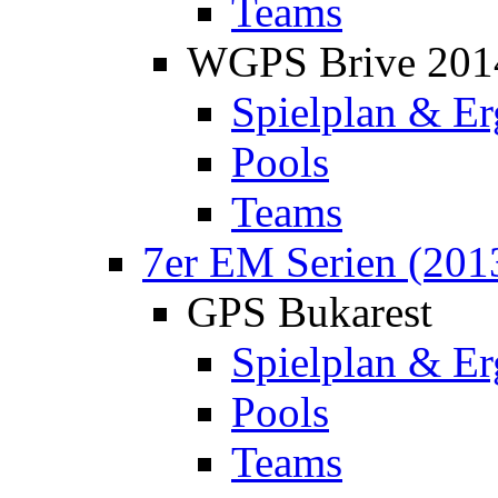
Teams
WGPS Brive 201
Spielplan & Er
Pools
Teams
7er EM Serien (201
GPS Bukarest
Spielplan & Er
Pools
Teams