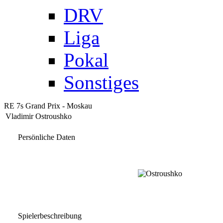
DRV
Liga
Pokal
Sonstiges
RE 7s Grand Prix - Moskau
Vladimir Ostroushko
Persönliche Daten
Spielerbeschreibung