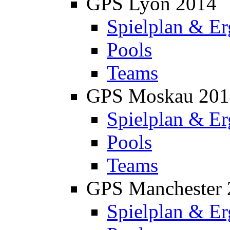
GPS Lyon 2014
Spielplan & Er
Pools
Teams
GPS Moskau 201
Spielplan & Er
Pools
Teams
GPS Manchester 
Spielplan & Er