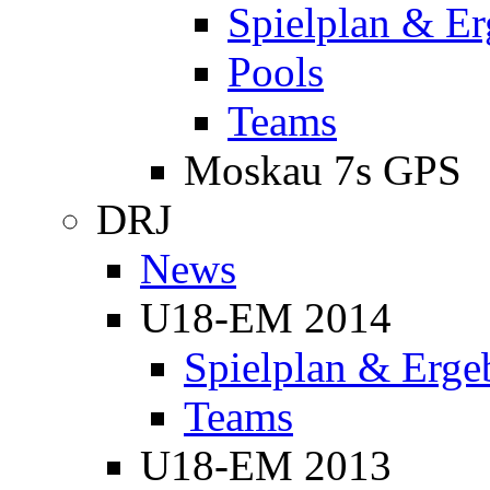
Spielplan & Er
Pools
Teams
Moskau 7s GPS
DRJ
News
U18-EM 2014
Spielplan & Erge
Teams
U18-EM 2013