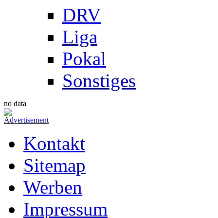
DRV
Liga
Pokal
Sonstiges
no data
Kontakt
Sitemap
Werben
Impressum