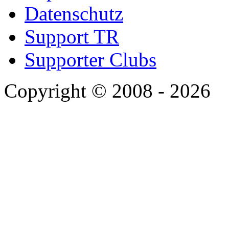
Datenschutz
Support TR
Supporter Clubs
Copyright © 2008 - 2026