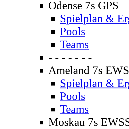
Odense 7s GPS
Spielplan & Er
Pools
Teams
- - - - - - -
Ameland 7s EW
Spielplan & Er
Pools
Teams
Moskau 7s EWS