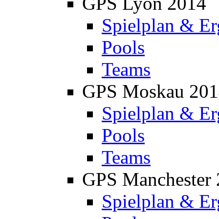
GPS Lyon 2014
Spielplan & Er
Pools
Teams
GPS Moskau 201
Spielplan & Er
Pools
Teams
GPS Manchester 
Spielplan & Er