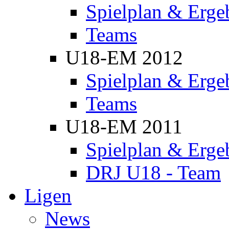
Spielplan & Erge
Teams
U18-EM 2012
Spielplan & Erge
Teams
U18-EM 2011
Spielplan & Erge
DRJ U18 - Team
Ligen
News