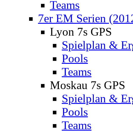
Teams
7er EM Serien (201
Lyon 7s GPS
Spielplan & Er
Pools
Teams
Moskau 7s GPS
Spielplan & Er
Pools
Teams