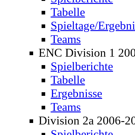
Tabelle
Spieltage/Ergebni
Teams
ENC Division 1 20
Spielberichte
Tabelle
Ergebnisse
Teams
Division 2a 2006-2
Spielberichte