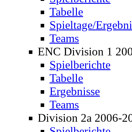
Tabelle
Spieltage/Ergebni
Teams
ENC Division 1 20
Spielberichte
Tabelle
Ergebnisse
Teams
Division 2a 2006-2
Spielberichte