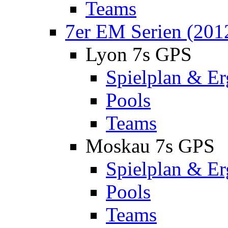
Teams
7er EM Serien (201
Lyon 7s GPS
Spielplan & Er
Pools
Teams
Moskau 7s GPS
Spielplan & Er
Pools
Teams