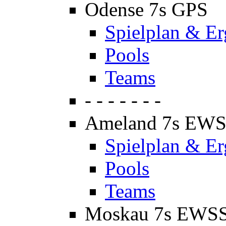
Odense 7s GPS
Spielplan & Er
Pools
Teams
- - - - - - -
Ameland 7s EW
Spielplan & Er
Pools
Teams
Moskau 7s EWS