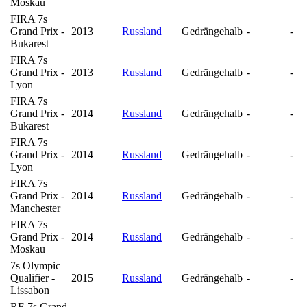
Moskau
FIRA 7s
Grand Prix -
2013
Russland
Gedrängehalb
-
-
Bukarest
FIRA 7s
Grand Prix -
2013
Russland
Gedrängehalb
-
-
Lyon
FIRA 7s
Grand Prix -
2014
Russland
Gedrängehalb
-
-
Bukarest
FIRA 7s
Grand Prix -
2014
Russland
Gedrängehalb
-
-
Lyon
FIRA 7s
Grand Prix -
2014
Russland
Gedrängehalb
-
-
Manchester
FIRA 7s
Grand Prix -
2014
Russland
Gedrängehalb
-
-
Moskau
7s Olympic
Qualifier -
2015
Russland
Gedrängehalb
-
-
Lissabon
RE 7s Grand