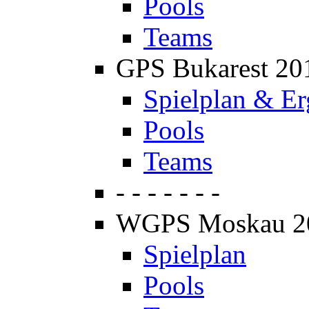
Pools
Teams
GPS Bukarest 20
Spielplan & Er
Pools
Teams
- - - - - - -
WGPS Moskau 2
Spielplan
Pools