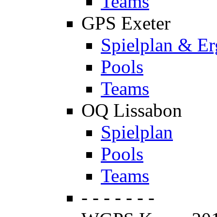
Teams
GPS Exeter
Spielplan & Er
Pools
Teams
OQ Lissabon
Spielplan
Pools
Teams
- - - - - - -