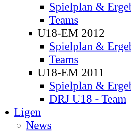
Spielplan & Erge
Teams
U18-EM 2012
Spielplan & Erge
Teams
U18-EM 2011
Spielplan & Erge
DRJ U18 - Team
Ligen
News