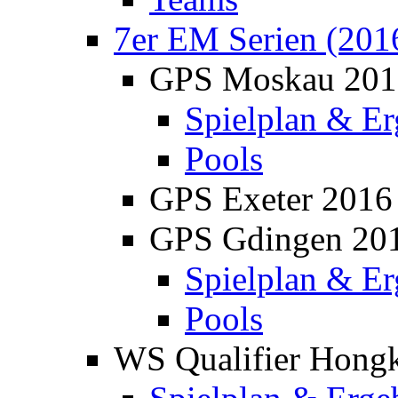
7er EM Serien (201
GPS Moskau 201
Spielplan & Er
Pools
GPS Exeter 2016
GPS Gdingen 20
Spielplan & Er
Pools
WS Qualifier Hong