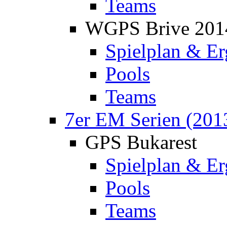
Teams
WGPS Brive 201
Spielplan & Er
Pools
Teams
7er EM Serien (201
GPS Bukarest
Spielplan & Er
Pools
Teams