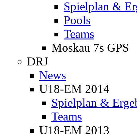
Spielplan & Er
Pools
Teams
Moskau 7s GPS
DRJ
News
U18-EM 2014
Spielplan & Erge
Teams
U18-EM 2013