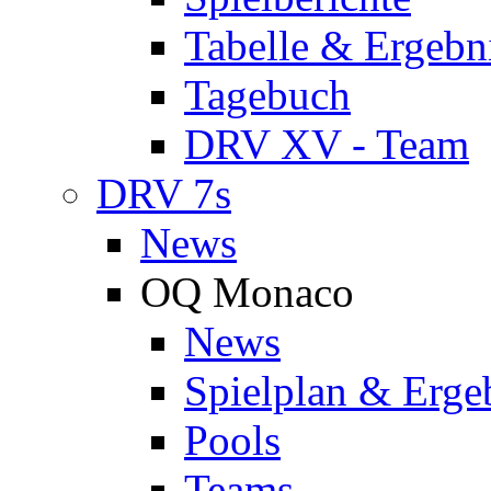
Tabelle & Ergebn
Tagebuch
DRV XV - Team
DRV 7s
News
OQ Monaco
News
Spielplan & Erge
Pools
Teams