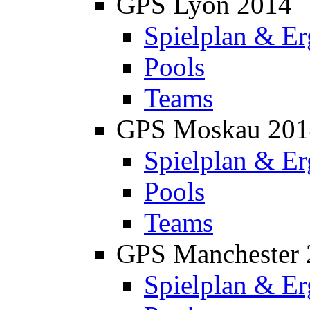
GPS Lyon 2014
Spielplan & Er
Pools
Teams
GPS Moskau 201
Spielplan & Er
Pools
Teams
GPS Manchester 
Spielplan & Er