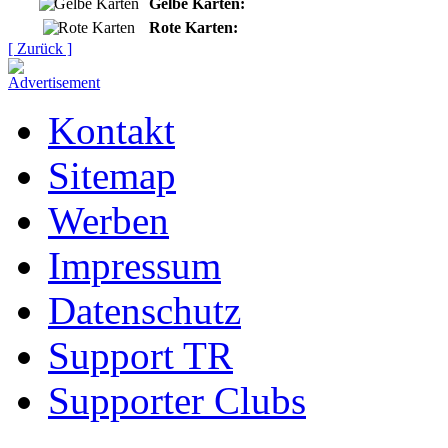
Gelbe Karten:
Rote Karten:
[ Zurück ]
Kontakt
Sitemap
Werben
Impressum
Datenschutz
Support TR
Supporter Clubs