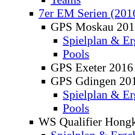
7er EM Serien (201
GPS Moskau 201
Spielplan & Er
Pools
GPS Exeter 2016
GPS Gdingen 20
Spielplan & Er
Pools
WS Qualifier Hong