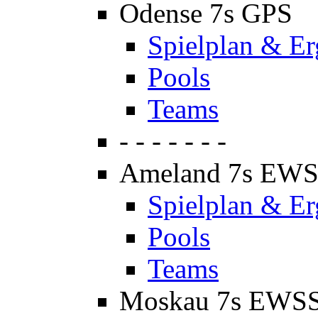
Odense 7s GPS
Spielplan & Er
Pools
Teams
- - - - - - -
Ameland 7s EW
Spielplan & Er
Pools
Teams
Moskau 7s EWS