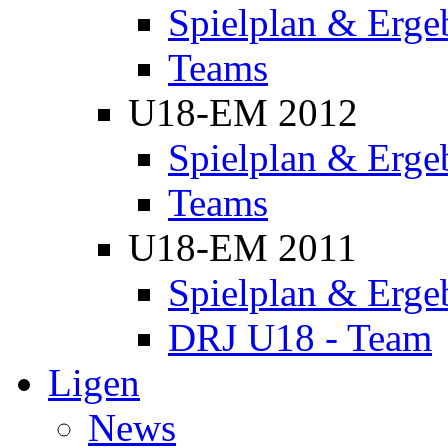
Spielplan & Erge
Teams
U18-EM 2012
Spielplan & Erge
Teams
U18-EM 2011
Spielplan & Erge
DRJ U18 - Team
Ligen
News