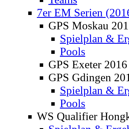
7er EM Serien (201
GPS Moskau 201
Spielplan & Er
Pools
GPS Exeter 2016
GPS Gdingen 20
Spielplan & Er
Pools
WS Qualifier Hong