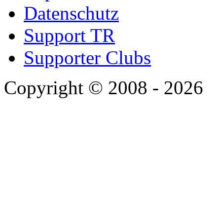
Datenschutz
Support TR
Supporter Clubs
Copyright © 2008 - 2026