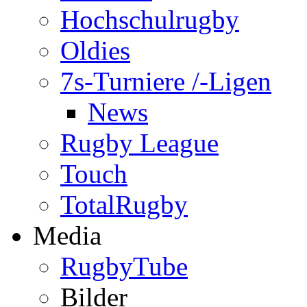
Hochschulrugby
Oldies
7s-Turniere /-Ligen
News
Rugby League
Touch
TotalRugby
Media
RugbyTube
Bilder