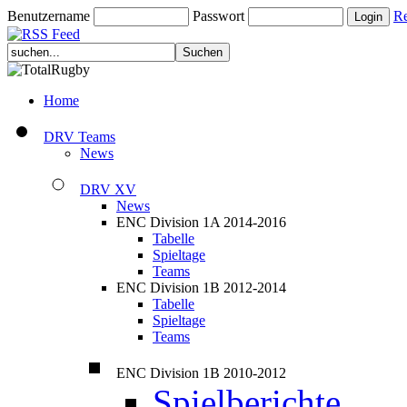
Benutzername
Passwort
Re
Home
DRV Teams
News
DRV XV
News
ENC Division 1A 2014-2016
Tabelle
Spieltage
Teams
ENC Division 1B 2012-2014
Tabelle
Spieltage
Teams
ENC Division 1B 2010-2012
Spielberichte