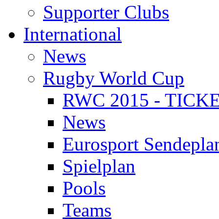
Supporter Clubs
International
News
Rugby World Cup
RWC 2015 - TICK
News
Eurosport Sendepla
Spielplan
Pools
Teams