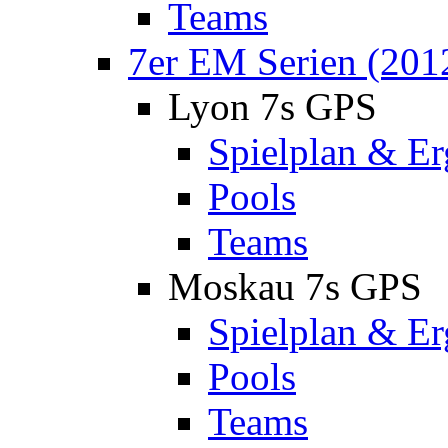
Teams
7er EM Serien (201
Lyon 7s GPS
Spielplan & Er
Pools
Teams
Moskau 7s GPS
Spielplan & Er
Pools
Teams