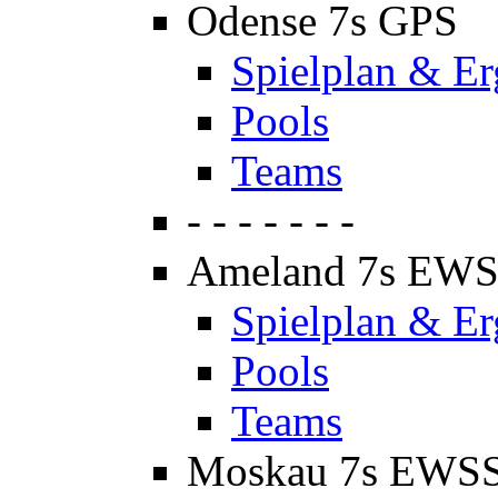
Odense 7s GPS
Spielplan & Er
Pools
Teams
- - - - - - -
Ameland 7s EW
Spielplan & Er
Pools
Teams
Moskau 7s EWS