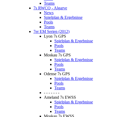
Teams
7s RWCQ - Algarve
News
Spielplan & Ergebnisse
Pools
Teams
7er EM Serien (2012)
Lyon 7s GPS
Spielplan & Ergebnisse
Pools
Teams
Moskau 7s GPS
Spielplan & Ergebnisse
Pools
Teams
Odense 7s GPS
Spielplan & Ergebnisse
Pools
Teams
- - - - - - -
Ameland 7s EWSS
Spielplan & Ergebnisse
Pools
Teams
Moskau 7s EWSS