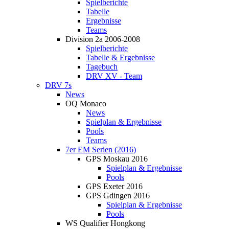
Spielberichte
Tabelle
Ergebnisse
Teams
Division 2a 2006-2008
Spielberichte
Tabelle & Ergebnisse
Tagebuch
DRV XV - Team
DRV 7s
News
OQ Monaco
News
Spielplan & Ergebnisse
Pools
Teams
7er EM Serien (2016)
GPS Moskau 2016
Spielplan & Ergebnisse
Pools
GPS Exeter 2016
GPS Gdingen 2016
Spielplan & Ergebnisse
Pools
WS Qualifier Hongkong