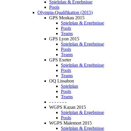
Spielplan & Ergebnisse
Pools
Olympia-Qualifikation (2015)
GPS Moskau 2015
Spielplan & Ergebnisse
Pools
Teams
GPS Lyon 2015
Spielplan & Ergebnisse
Pools
Teams
GPS Exeter
Spielplan & Ergebnisse
Pools
Teams
OQ Lissabon
Spielplan
Pools
Teams
- - - - - - -
WGPS Kazan 2015
Spielplan & Ergebnisse
Pools
WGPS Malemort 2015
Spielplan & Ergebnisse