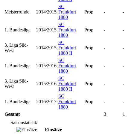
SC
Meisterrunde
2014/2015
Frankfurt
Prop
-
-
1880
SC
1. Bundesliga
2014/2015
Frankfurt
Prop
-
-
1880
SC
3. Liga Süd-
2014/2015
Frankfurt
Prop
-
-
West
1880 II
SC
1. Bundesliga
2015/2016
Frankfurt
Prop
-
-
1880
SC
3. Liga Süd-
2015/2016
Frankfurt
Prop
-
-
West
1880 II
SC
1. Bundesliga
2016/2017
Frankfurt
Prop
-
-
1880
Gesamt
3
1
Saisonstatistik
Einsätze