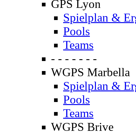
GPS Lyon
Spielplan & Er
Pools
Teams
- - - - - - -
WGPS Marbella
Spielplan & Er
Pools
Teams
WGPS Brive