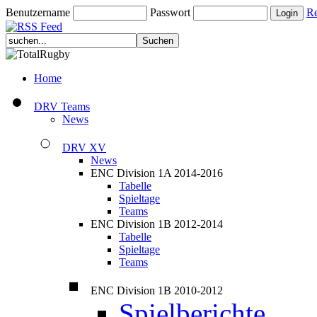
Benutzername
Passwort
Re
Home
DRV Teams
News
DRV XV
News
ENC Division 1A 2014-2016
Tabelle
Spieltage
Teams
ENC Division 1B 2012-2014
Tabelle
Spieltage
Teams
ENC Division 1B 2010-2012
Spielberichte