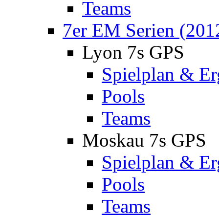
Teams
7er EM Serien (201
Lyon 7s GPS
Spielplan & Er
Pools
Teams
Moskau 7s GPS
Spielplan & Er
Pools
Teams