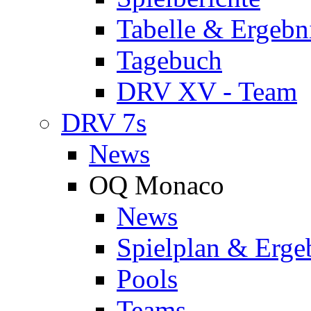
Tabelle & Ergebn
Tagebuch
DRV XV - Team
DRV 7s
News
OQ Monaco
News
Spielplan & Erge
Pools
Teams