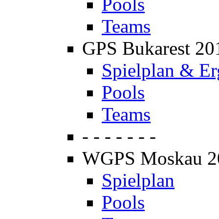
Pools
Teams
GPS Bukarest 20
Spielplan & Er
Pools
Teams
- - - - - - -
WGPS Moskau 2
Spielplan
Pools