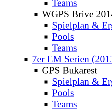
Teams
WGPS Brive 201
Spielplan & Er
Pools
Teams
7er EM Serien (201
GPS Bukarest
Spielplan & Er
Pools
Teams