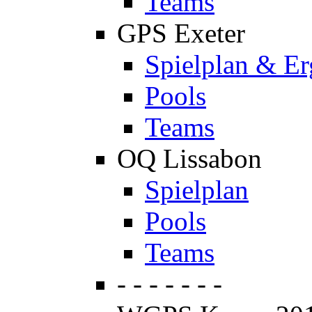
Teams
GPS Exeter
Spielplan & Er
Pools
Teams
OQ Lissabon
Spielplan
Pools
Teams
- - - - - - -