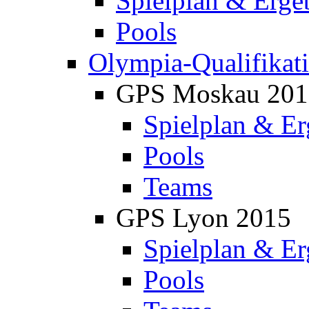
Spielplan & Erge
Pools
Olympia-Qualifikat
GPS Moskau 201
Spielplan & Er
Pools
Teams
GPS Lyon 2015
Spielplan & Er
Pools