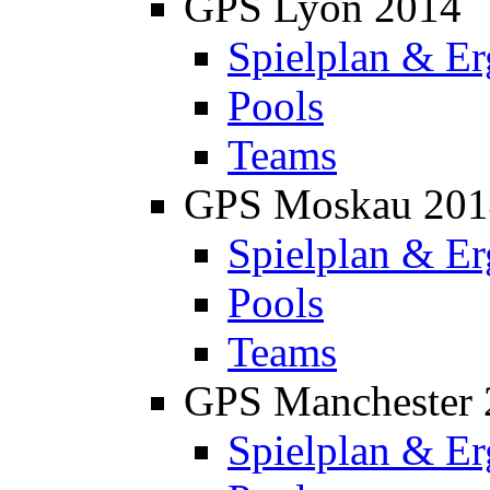
GPS Lyon 2014
Spielplan & Er
Pools
Teams
GPS Moskau 201
Spielplan & Er
Pools
Teams
GPS Manchester 
Spielplan & Er