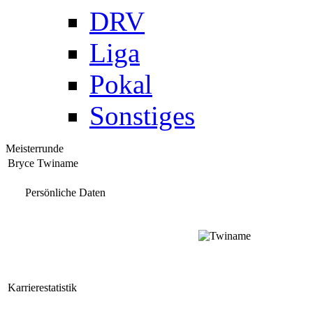
DRV
Liga
Pokal
Sonstiges
Meisterrunde
Bryce Twiname
Persönliche Daten
Karrierestatistik