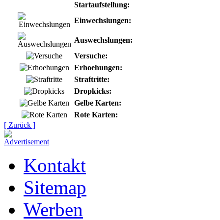
Startaufstellung:
Einwechslungen:
Auswechslungen:
Versuche:
Erhoehungen:
Straftritte:
Dropkicks:
Gelbe Karten:
Rote Karten:
[ Zurück ]
Kontakt
Sitemap
Werben