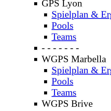
GPS Lyon
Spielplan & Er
Pools
Teams
- - - - - - -
WGPS Marbella
Spielplan & Er
Pools
Teams
WGPS Brive