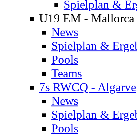
Spielplan & Er
U19 EM - Mallorca
News
Spielplan & Erge
Pools
Teams
7s RWCQ - Algarve
News
Spielplan & Erge
Pools