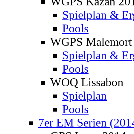
WGPS Kazan 20
Spielplan & Er
Pools
WGPS Malemort
Spielplan & Er
Pools
WOQ Lissabon
Spielplan
Pools
7er EM Serien (201