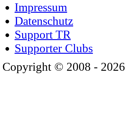
Impressum
Datenschutz
Support TR
Supporter Clubs
Copyright © 2008 - 2026