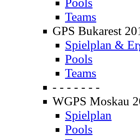
Pools
Teams
GPS Bukarest 20
Spielplan & Er
Pools
Teams
- - - - - - -
WGPS Moskau 2
Spielplan
Pools