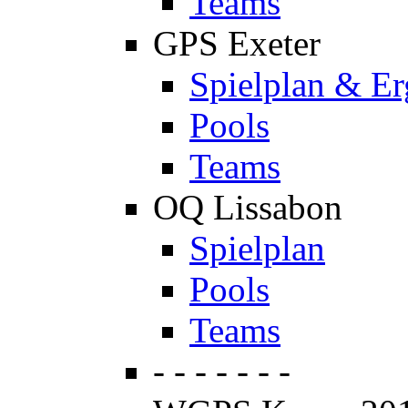
Teams
GPS Exeter
Spielplan & Er
Pools
Teams
OQ Lissabon
Spielplan
Pools
Teams
- - - - - - -