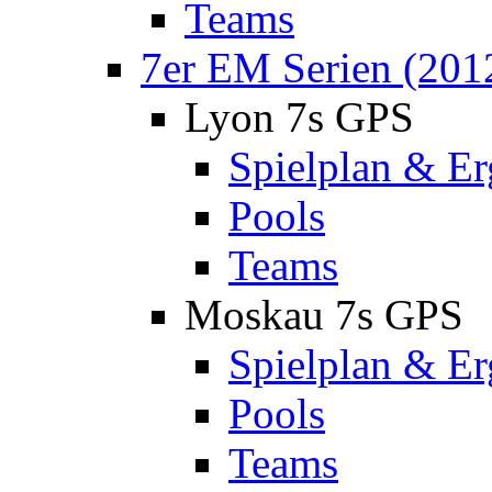
Teams
7er EM Serien (201
Lyon 7s GPS
Spielplan & Er
Pools
Teams
Moskau 7s GPS
Spielplan & Er
Pools
Teams