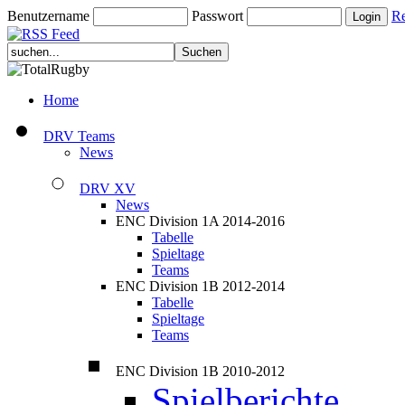
Benutzername
Passwort
Re
Home
DRV Teams
News
DRV XV
News
ENC Division 1A 2014-2016
Tabelle
Spieltage
Teams
ENC Division 1B 2012-2014
Tabelle
Spieltage
Teams
ENC Division 1B 2010-2012
Spielberichte