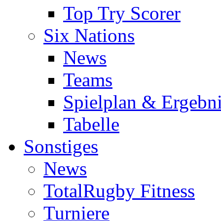
Top Try Scorer
Six Nations
News
Teams
Spielplan & Ergebni
Tabelle
Sonstiges
News
TotalRugby Fitness
Turniere