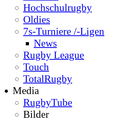
Hochschulrugby
Oldies
7s-Turniere /-Ligen
News
Rugby League
Touch
TotalRugby
Media
RugbyTube
Bilder