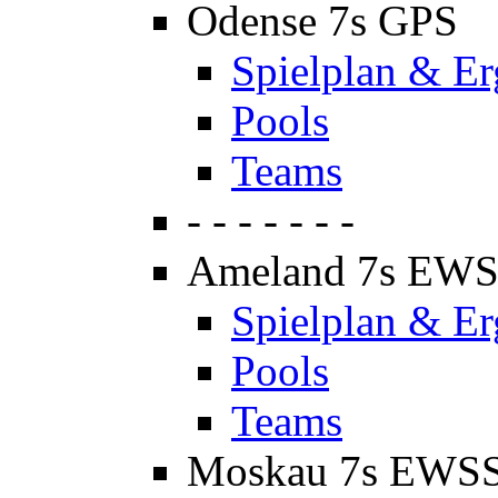
Odense 7s GPS
Spielplan & Er
Pools
Teams
- - - - - - -
Ameland 7s EW
Spielplan & Er
Pools
Teams
Moskau 7s EWS