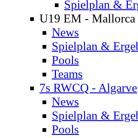
Spielplan & Er
U19 EM - Mallorca
News
Spielplan & Erge
Pools
Teams
7s RWCQ - Algarve
News
Spielplan & Erge
Pools