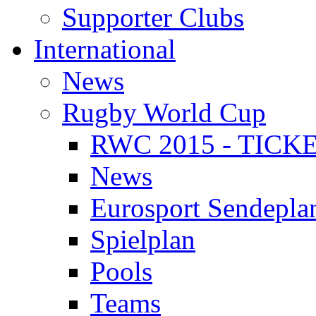
Supporter Clubs
International
News
Rugby World Cup
RWC 2015 - TICK
News
Eurosport Sendepla
Spielplan
Pools
Teams