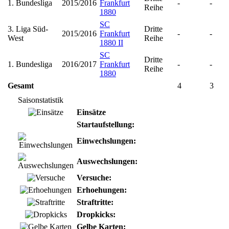
1. Bundesliga
2015/2016
Frankfurt
-
-
Reihe
1880
SC
3. Liga Süd-
Dritte
2015/2016
Frankfurt
-
-
West
Reihe
1880 II
SC
Dritte
1. Bundesliga
2016/2017
Frankfurt
-
-
Reihe
1880
Gesamt
4
3
Saisonstatistik
Einsätze
Startaufstellung:
Einwechslungen:
Auswechslungen:
Versuche:
Erhoehungen:
Straftritte:
Dropkicks:
Gelbe Karten: