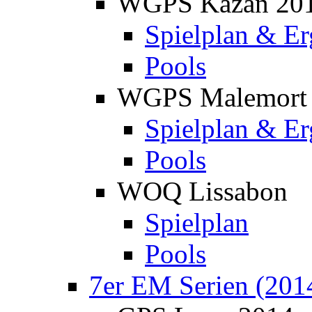
WGPS Kazan 20
Spielplan & Er
Pools
WGPS Malemort
Spielplan & Er
Pools
WOQ Lissabon
Spielplan
Pools
7er EM Serien (201