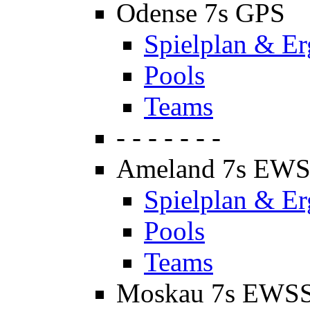
Odense 7s GPS
Spielplan & Er
Pools
Teams
- - - - - - -
Ameland 7s EW
Spielplan & Er
Pools
Teams
Moskau 7s EWS