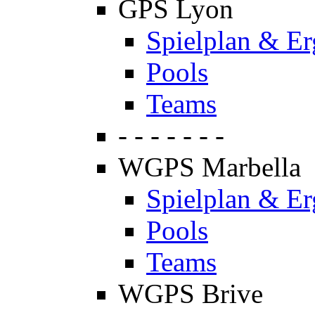
GPS Lyon
Spielplan & Er
Pools
Teams
- - - - - - -
WGPS Marbella
Spielplan & Er
Pools
Teams
WGPS Brive