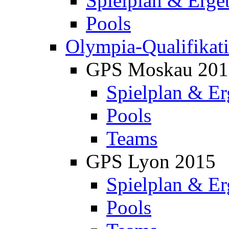
Spielplan & Erge
Pools
Olympia-Qualifikat
GPS Moskau 201
Spielplan & Er
Pools
Teams
GPS Lyon 2015
Spielplan & Er
Pools