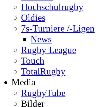
Hochschulrugby
Oldies
7s-Turniere /-Ligen
News
Rugby League
Touch
TotalRugby
Media
RugbyTube
Bilder