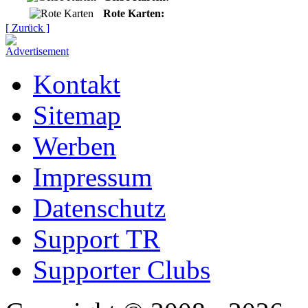
Rote Karten:
[ Zurück ]
Kontakt
Sitemap
Werben
Impressum
Datenschutz
Support TR
Supporter Clubs