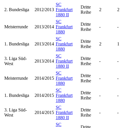
SC
Dritte
2. Bundesliga
2012/2013
Frankfurt
2
2
Reihe
1880 II
SC
Dritte
Meisterrunde
2013/2014
Frankfurt
-
-
Reihe
1880
SC
Dritte
1. Bundesliga
2013/2014
Frankfurt
2
1
Reihe
1880
SC
3. Liga Süd-
Dritte
2013/2014
Frankfurt
-
-
West
Reihe
1880 II
SC
Dritte
Meisterrunde
2014/2015
Frankfurt
-
-
Reihe
1880
SC
Dritte
1. Bundesliga
2014/2015
Frankfurt
-
-
Reihe
1880
SC
3. Liga Süd-
Dritte
2014/2015
Frankfurt
-
-
West
Reihe
1880 II
SC
Dritte