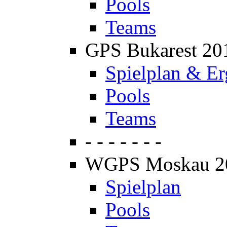
Pools
Teams
GPS Bukarest 20
Spielplan & Er
Pools
Teams
- - - - - - -
WGPS Moskau 2
Spielplan
Pools