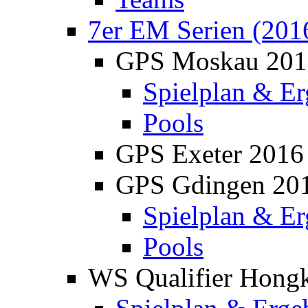
7er EM Serien (201
GPS Moskau 201
Spielplan & Er
Pools
GPS Exeter 2016
GPS Gdingen 20
Spielplan & Er
Pools
WS Qualifier Hong