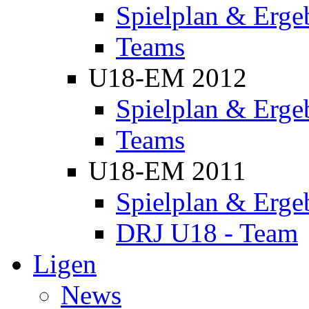
Spielplan & Erge
Teams
U18-EM 2012
Spielplan & Erge
Teams
U18-EM 2011
Spielplan & Erge
DRJ U18 - Team
Ligen
News