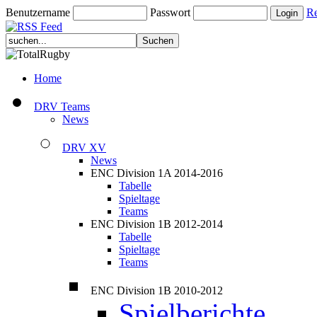
Benutzername
Passwort
Re
Home
DRV Teams
News
DRV XV
News
ENC Division 1A 2014-2016
Tabelle
Spieltage
Teams
ENC Division 1B 2012-2014
Tabelle
Spieltage
Teams
ENC Division 1B 2010-2012
Spielberichte