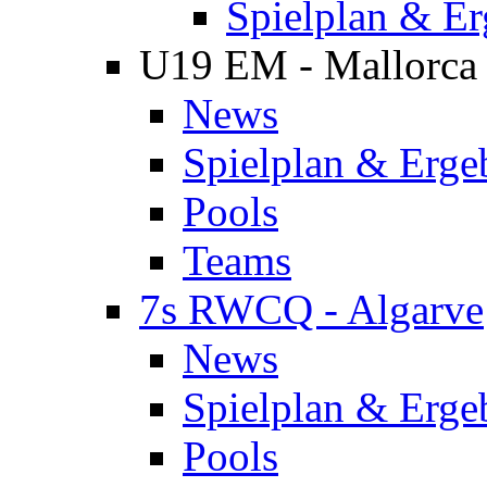
Spielplan & Er
U19 EM - Mallorca
News
Spielplan & Erge
Pools
Teams
7s RWCQ - Algarve
News
Spielplan & Erge
Pools