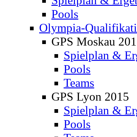
Spielplan & Erge
Pools
Olympia-Qualifikat
GPS Moskau 201
Spielplan & Er
Pools
Teams
GPS Lyon 2015
Spielplan & Er
Pools