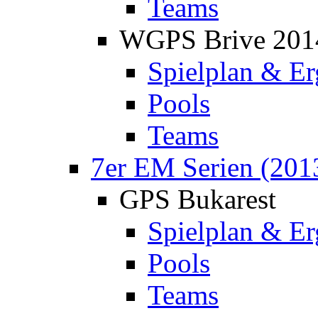
Teams
WGPS Brive 201
Spielplan & Er
Pools
Teams
7er EM Serien (201
GPS Bukarest
Spielplan & Er
Pools
Teams