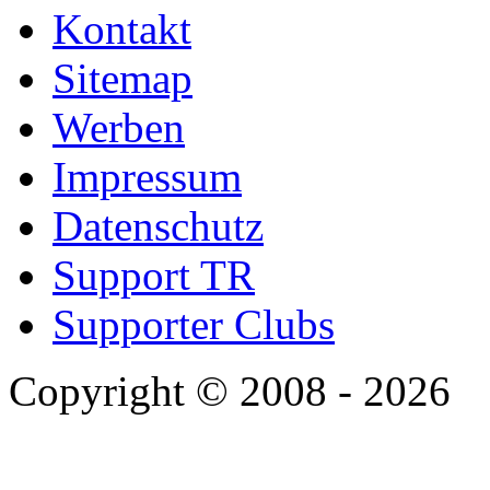
Kontakt
Sitemap
Werben
Impressum
Datenschutz
Support TR
Supporter Clubs
Copyright © 2008 - 2026