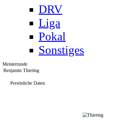
DRV
Liga
Pokal
Sonstiges
Meisterrunde
Benjamin Thiering
Persönliche Daten