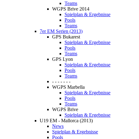
Teams
WGPS Brive 2014
Spielplan & Ergebnisse
Pools
Teams
7er EM Serien (2013)
GPS Bukarest
Spielplan & Ergebnisse
Pools
Teams
GPS Lyon
Spielplan & Ergebnisse
Pools
Teams
- - - - - - -
WGPS Marbella
Spielplan & Ergebnisse
Pools
Teams
WGPS Brive
Spielplan & Ergebnisse
U19 EM - Mallorca (2013)
News
Spielplan & Ergebnisse
Pools