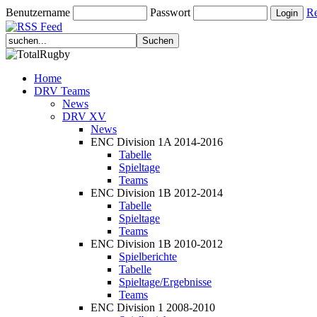
Benutzername
Passwort
Re
Home
DRV Teams
News
DRV XV
News
ENC Division 1A 2014-2016
Tabelle
Spieltage
Teams
ENC Division 1B 2012-2014
Tabelle
Spieltage
Teams
ENC Division 1B 2010-2012
Spielberichte
Tabelle
Spieltage/Ergebnisse
Teams
ENC Division 1 2008-2010