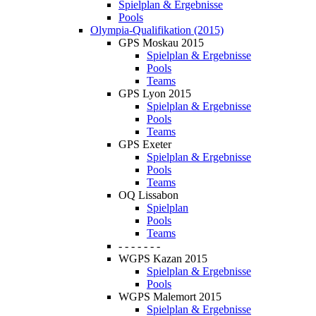
Spielplan & Ergebnisse
Pools
Olympia-Qualifikation (2015)
GPS Moskau 2015
Spielplan & Ergebnisse
Pools
Teams
GPS Lyon 2015
Spielplan & Ergebnisse
Pools
Teams
GPS Exeter
Spielplan & Ergebnisse
Pools
Teams
OQ Lissabon
Spielplan
Pools
Teams
- - - - - - -
WGPS Kazan 2015
Spielplan & Ergebnisse
Pools
WGPS Malemort 2015
Spielplan & Ergebnisse