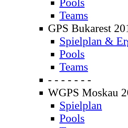
Pools
Teams
GPS Bukarest 20
Spielplan & Er
Pools
Teams
- - - - - - -
WGPS Moskau 2
Spielplan
Pools