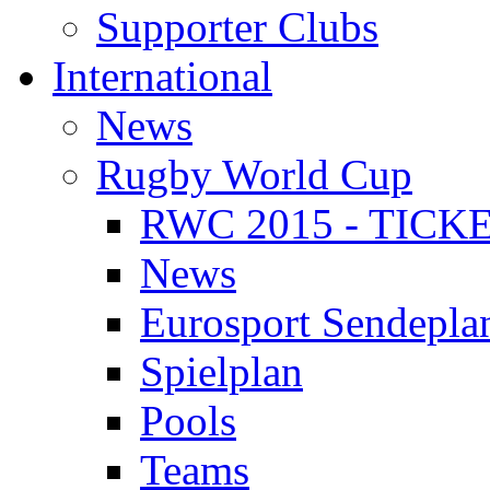
Supporter Clubs
International
News
Rugby World Cup
RWC 2015 - TICK
News
Eurosport Sendepla
Spielplan
Pools
Teams