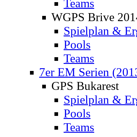
Teams
WGPS Brive 201
Spielplan & Er
Pools
Teams
7er EM Serien (201
GPS Bukarest
Spielplan & Er
Pools
Teams