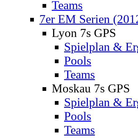
Teams
7er EM Serien (201
Lyon 7s GPS
Spielplan & Er
Pools
Teams
Moskau 7s GPS
Spielplan & Er
Pools
Teams