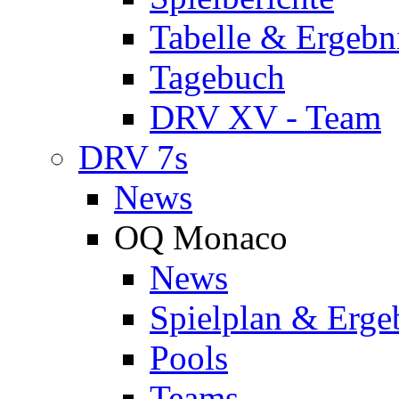
Tabelle & Ergebn
Tagebuch
DRV XV - Team
DRV 7s
News
OQ Monaco
News
Spielplan & Erge
Pools
Teams