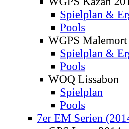
WGPS Kazan 20
Spielplan & Er
Pools
WGPS Malemort
Spielplan & Er
Pools
WOQ Lissabon
Spielplan
Pools
7er EM Serien (201