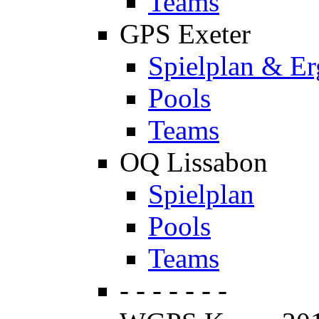
Teams
GPS Exeter
Spielplan & Er
Pools
Teams
OQ Lissabon
Spielplan
Pools
Teams
- - - - - - -