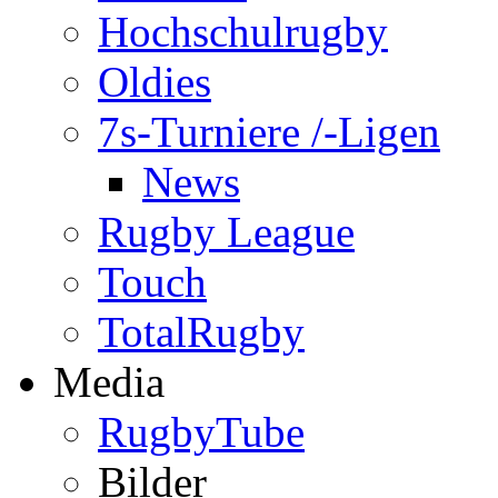
Hochschulrugby
Oldies
7s-Turniere /-Ligen
News
Rugby League
Touch
TotalRugby
Media
RugbyTube
Bilder