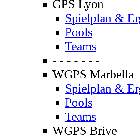
GPS Lyon
Spielplan & Er
Pools
Teams
- - - - - - -
WGPS Marbella
Spielplan & Er
Pools
Teams
WGPS Brive