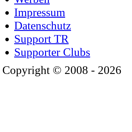
Impressum
Datenschutz
Support TR
Supporter Clubs
Copyright © 2008 - 2026