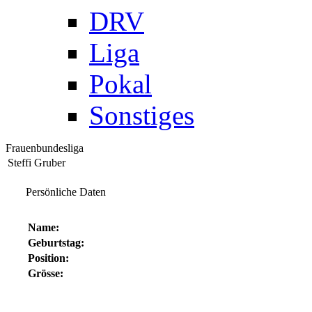
DRV
Liga
Pokal
Sonstiges
Frauenbundesliga
Steffi Gruber
Persönliche Daten
Name:
Geburtstag:
Position:
Grösse: