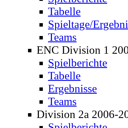
Tabelle
Spieltage/Ergebni
Teams
ENC Division 1 20
Spielberichte
Tabelle
Ergebnisse
Teams
Division 2a 2006-2
Spielberichte