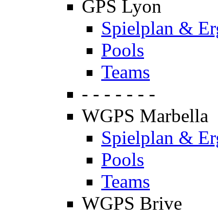
GPS Lyon
Spielplan & Er
Pools
Teams
- - - - - - -
WGPS Marbella
Spielplan & Er
Pools
Teams
WGPS Brive