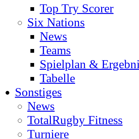
Top Try Scorer
Six Nations
News
Teams
Spielplan & Ergebni
Tabelle
Sonstiges
News
TotalRugby Fitness
Turniere