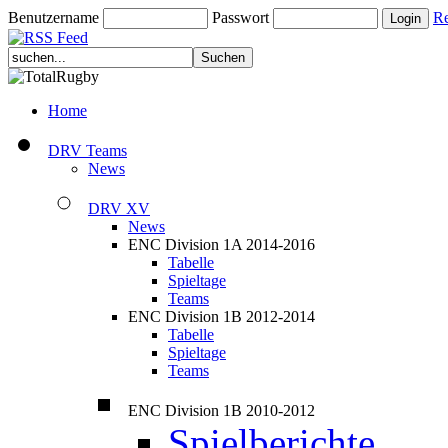
Benutzername
Passwort
Re
Home
DRV Teams
News
DRV XV
News
ENC Division 1A 2014-2016
Tabelle
Spieltage
Teams
ENC Division 1B 2012-2014
Tabelle
Spieltage
Teams
ENC Division 1B 2010-2012
Spielberichte