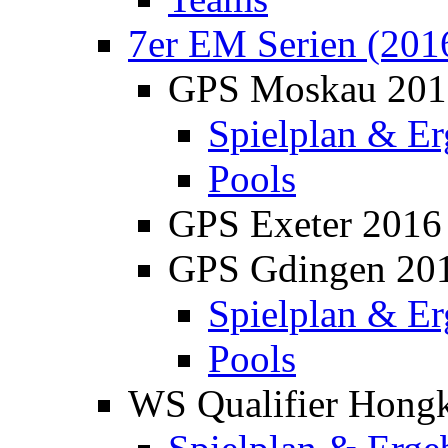
7er EM Serien (201
GPS Moskau 201
Spielplan & Er
Pools
GPS Exeter 2016
GPS Gdingen 20
Spielplan & Er
Pools
WS Qualifier Hong