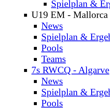
Spielplan & Er
U19 EM - Mallorca
News
Spielplan & Erge
Pools
Teams
7s RWCQ - Algarve
News
Spielplan & Erge
Pools