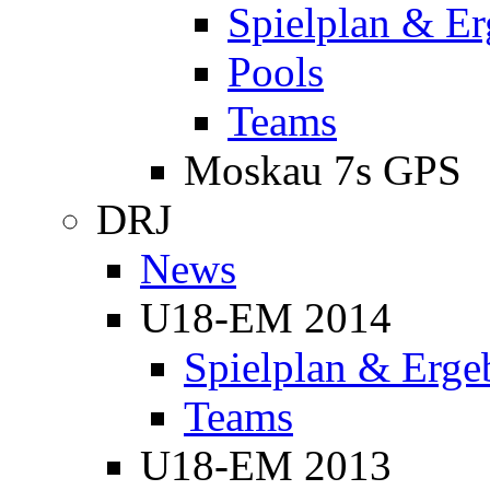
Spielplan & Er
Pools
Teams
Moskau 7s GPS
DRJ
News
U18-EM 2014
Spielplan & Erge
Teams
U18-EM 2013