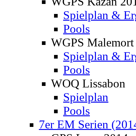
WGPS Kazan 20
Spielplan & Er
Pools
WGPS Malemort
Spielplan & Er
Pools
WOQ Lissabon
Spielplan
Pools
7er EM Serien (201