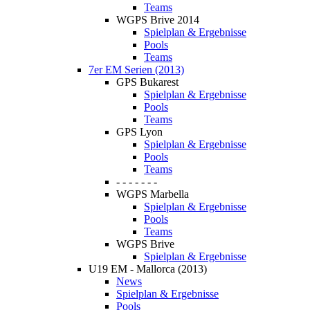
Teams
WGPS Brive 2014
Spielplan & Ergebnisse
Pools
Teams
7er EM Serien (2013)
GPS Bukarest
Spielplan & Ergebnisse
Pools
Teams
GPS Lyon
Spielplan & Ergebnisse
Pools
Teams
- - - - - - -
WGPS Marbella
Spielplan & Ergebnisse
Pools
Teams
WGPS Brive
Spielplan & Ergebnisse
U19 EM - Mallorca (2013)
News
Spielplan & Ergebnisse
Pools