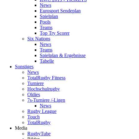
News
Eurosport Sendeplan
Spielplan
Pools
Teams
Top Try Scorer
Six Nations
News
Teams
Spielplan & Ergebnisse
Tabelle
Sonstiges
News
TotalRugby Fitness
Turniere
Hochschulrugby
Oldies
7s-Turniere /-Ligen
News
Rugby League
Touch
TotalRugby
Media
RugbyTube