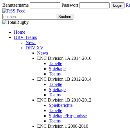
Benutzername
Passwort
Re
Home
DRV Teams
News
DRV XV
News
ENC Division 1A 2014-2016
Tabelle
Spieltage
Teams
ENC Division 1B 2012-2014
Tabelle
Spieltage
Teams
ENC Division 1B 2010-2012
Spielberichte
Tabelle
Spieltage/Ergebnisse
Teams
ENC Division 1 2008-2010