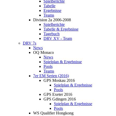
Spielberichte
Tabelle
Ergebnisse
Teams
Division 2a 2006-2008
Spielberichte
Tabelle & Ergebnisse
Tagebuch
DRV XV - Team
DRV 7s
News
OQ Monaco
News
Spielplan & Ergebnisse
Pools
Teams
7er EM Serien (2016)
GPS Moskau 2016
Spielplan & Ergebnisse
Pools
GPS Exeter 2016
GPS Gdingen 2016
Spielplan & Ergebnisse
Pools
WS Qualifier Hongkong