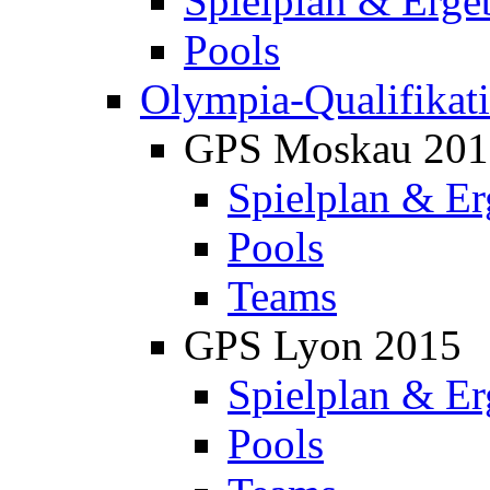
Spielplan & Erge
Pools
Olympia-Qualifikat
GPS Moskau 201
Spielplan & Er
Pools
Teams
GPS Lyon 2015
Spielplan & Er
Pools