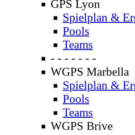
GPS Lyon
Spielplan & Er
Pools
Teams
- - - - - - -
WGPS Marbella
Spielplan & Er
Pools
Teams
WGPS Brive