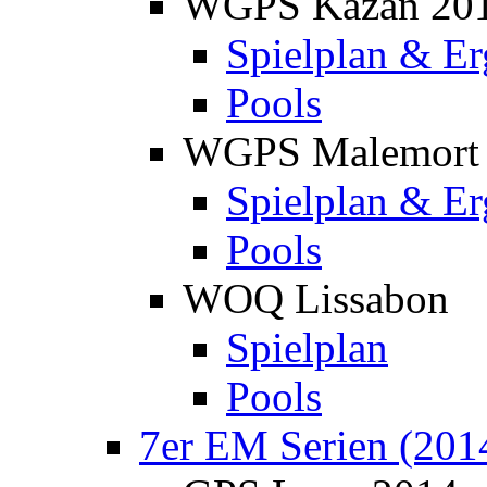
WGPS Kazan 20
Spielplan & Er
Pools
WGPS Malemort
Spielplan & Er
Pools
WOQ Lissabon
Spielplan
Pools
7er EM Serien (201