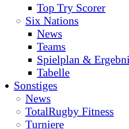
Top Try Scorer
Six Nations
News
Teams
Spielplan & Ergebni
Tabelle
Sonstiges
News
TotalRugby Fitness
Turniere