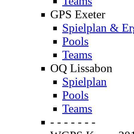
Teams
GPS Exeter
Spielplan & Er
Pools
Teams
OQ Lissabon
Spielplan
Pools
Teams
- - - - - - -