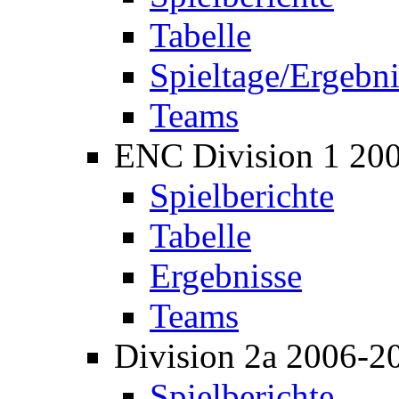
Tabelle
Spieltage/Ergebni
Teams
ENC Division 1 20
Spielberichte
Tabelle
Ergebnisse
Teams
Division 2a 2006-2
Spielberichte