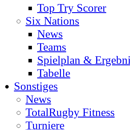
Top Try Scorer
Six Nations
News
Teams
Spielplan & Ergebni
Tabelle
Sonstiges
News
TotalRugby Fitness
Turniere