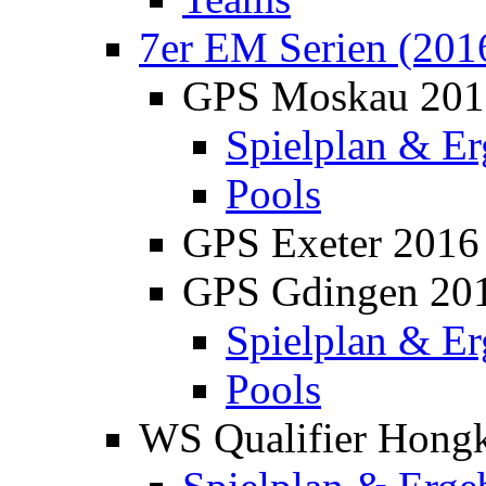
7er EM Serien (201
GPS Moskau 201
Spielplan & Er
Pools
GPS Exeter 2016
GPS Gdingen 20
Spielplan & Er
Pools
WS Qualifier Hong