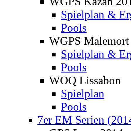
WGPS Kazan 20
Spielplan & Er
Pools
WGPS Malemort
Spielplan & Er
Pools
WOQ Lissabon
Spielplan
Pools
7er EM Serien (201