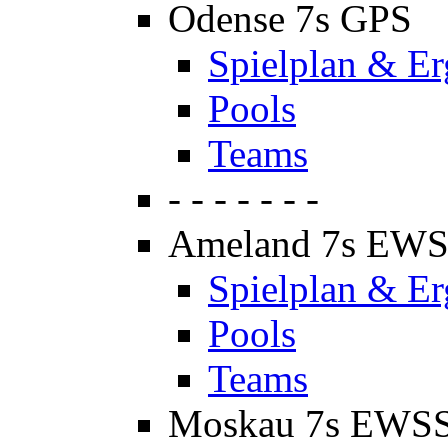
Odense 7s GPS
Spielplan & Er
Pools
Teams
- - - - - - -
Ameland 7s EW
Spielplan & Er
Pools
Teams
Moskau 7s EWS