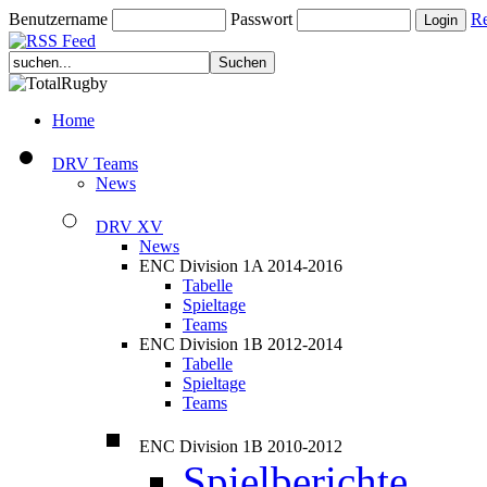
Benutzername
Passwort
Re
Home
DRV Teams
News
DRV XV
News
ENC Division 1A 2014-2016
Tabelle
Spieltage
Teams
ENC Division 1B 2012-2014
Tabelle
Spieltage
Teams
ENC Division 1B 2010-2012
Spielberichte