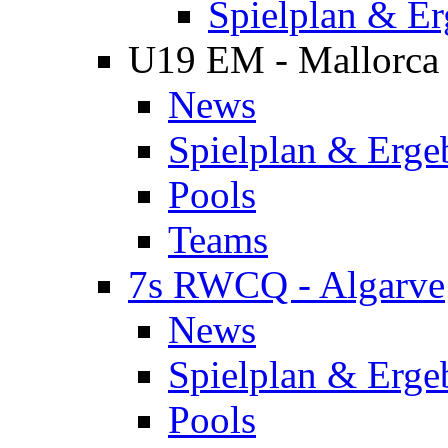
Spielplan & Er
U19 EM - Mallorca
News
Spielplan & Erge
Pools
Teams
7s RWCQ - Algarve
News
Spielplan & Erge
Pools