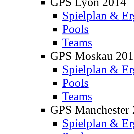
GPS Lyon 2014
Spielplan & Er
Pools
Teams
GPS Moskau 201
Spielplan & Er
Pools
Teams
GPS Manchester 
Spielplan & Er