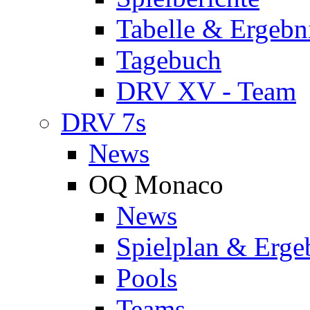
Tabelle & Ergebn
Tagebuch
DRV XV - Team
DRV 7s
News
OQ Monaco
News
Spielplan & Erge
Pools
Teams