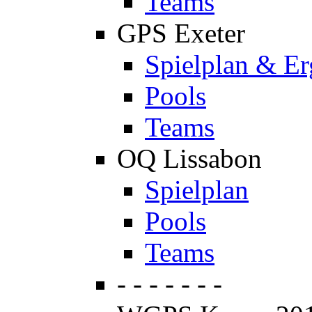
Teams
GPS Exeter
Spielplan & Er
Pools
Teams
OQ Lissabon
Spielplan
Pools
Teams
- - - - - - -