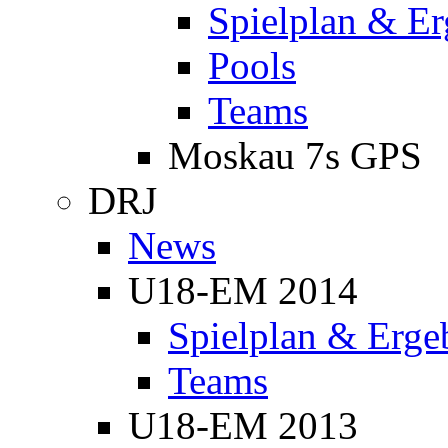
Spielplan & Er
Pools
Teams
Moskau 7s GPS
DRJ
News
U18-EM 2014
Spielplan & Erge
Teams
U18-EM 2013