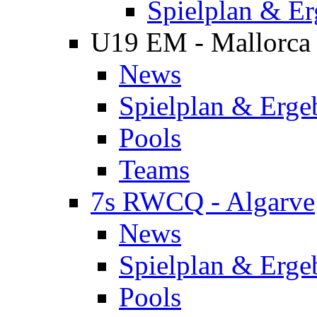
Spielplan & Er
U19 EM - Mallorca
News
Spielplan & Erge
Pools
Teams
7s RWCQ - Algarve
News
Spielplan & Erge
Pools