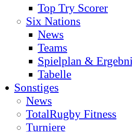
Top Try Scorer
Six Nations
News
Teams
Spielplan & Ergebni
Tabelle
Sonstiges
News
TotalRugby Fitness
Turniere