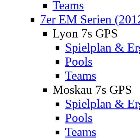
Teams
7er EM Serien (201
Lyon 7s GPS
Spielplan & Er
Pools
Teams
Moskau 7s GPS
Spielplan & Er
Pools
Teams