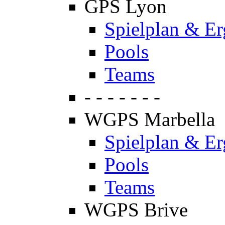
GPS Lyon
Spielplan & Er
Pools
Teams
- - - - - - -
WGPS Marbella
Spielplan & Er
Pools
Teams
WGPS Brive