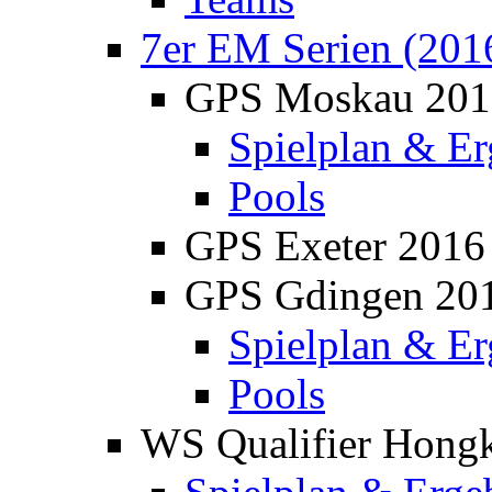
7er EM Serien (201
GPS Moskau 201
Spielplan & Er
Pools
GPS Exeter 2016
GPS Gdingen 20
Spielplan & Er
Pools
WS Qualifier Hong