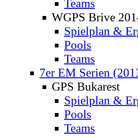
Teams
WGPS Brive 201
Spielplan & Er
Pools
Teams
7er EM Serien (201
GPS Bukarest
Spielplan & Er
Pools
Teams