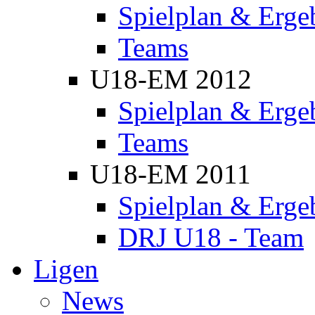
Spielplan & Erge
Teams
U18-EM 2012
Spielplan & Erge
Teams
U18-EM 2011
Spielplan & Erge
DRJ U18 - Team
Ligen
News