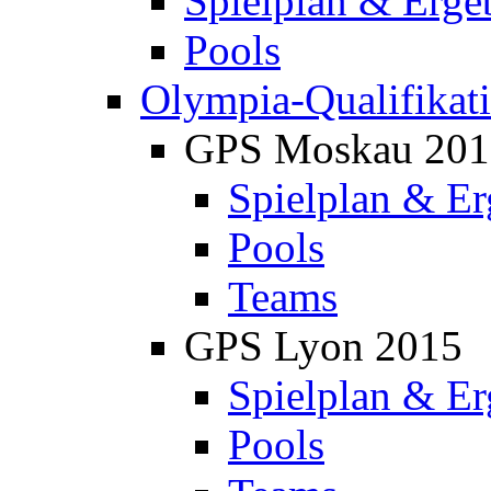
Spielplan & Erge
Pools
Olympia-Qualifikat
GPS Moskau 201
Spielplan & Er
Pools
Teams
GPS Lyon 2015
Spielplan & Er
Pools