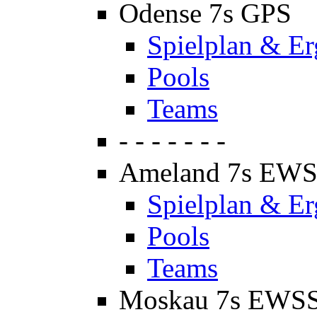
Odense 7s GPS
Spielplan & Er
Pools
Teams
- - - - - - -
Ameland 7s EW
Spielplan & Er
Pools
Teams
Moskau 7s EWS