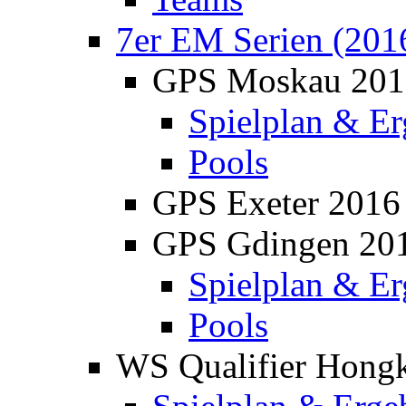
7er EM Serien (201
GPS Moskau 201
Spielplan & Er
Pools
GPS Exeter 2016
GPS Gdingen 20
Spielplan & Er
Pools
WS Qualifier Hong