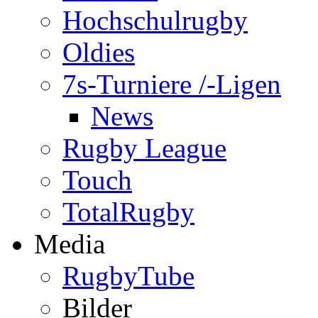
Hochschulrugby
Oldies
7s-Turniere /-Ligen
News
Rugby League
Touch
TotalRugby
Media
RugbyTube
Bilder