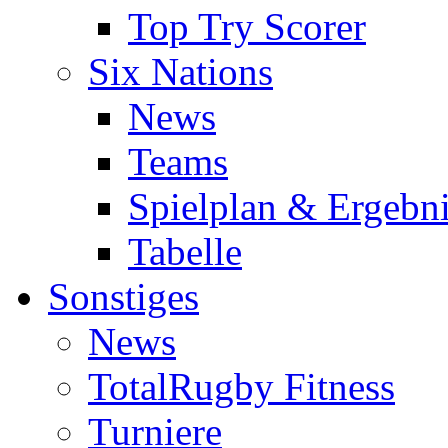
Top Try Scorer
Six Nations
News
Teams
Spielplan & Ergebni
Tabelle
Sonstiges
News
TotalRugby Fitness
Turniere