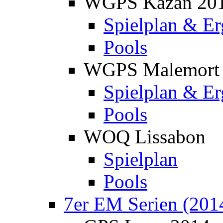
WGPS Kazan 20
Spielplan & Er
Pools
WGPS Malemort
Spielplan & Er
Pools
WOQ Lissabon
Spielplan
Pools
7er EM Serien (201