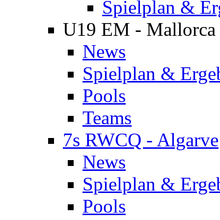
Spielplan & Er
U19 EM - Mallorca
News
Spielplan & Erge
Pools
Teams
7s RWCQ - Algarve
News
Spielplan & Erge
Pools