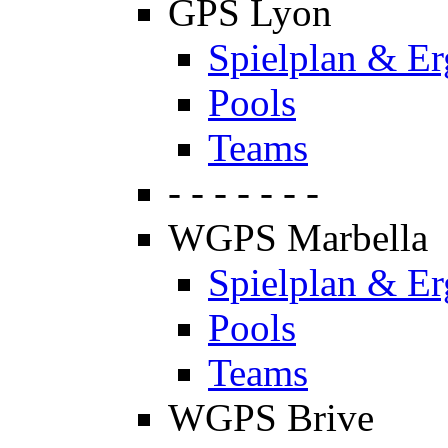
GPS Lyon
Spielplan & Er
Pools
Teams
- - - - - - -
WGPS Marbella
Spielplan & Er
Pools
Teams
WGPS Brive