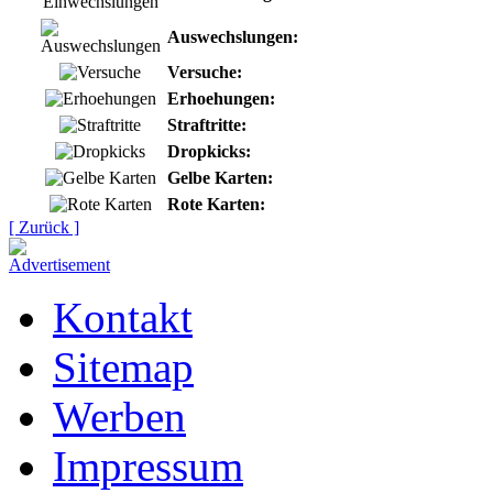
Auswechslungen:
Versuche:
Erhoehungen:
Straftritte:
Dropkicks:
Gelbe Karten:
Rote Karten:
[ Zurück ]
Kontakt
Sitemap
Werben
Impressum