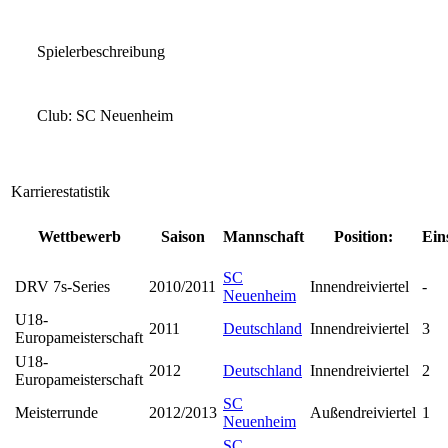
Spielerbeschreibung
Club: SC Neuenheim
Karrierestatistik
Wettbewerb
Saison
Mannschaft
Position:
Ein
SC
DRV 7s-Series
2010/2011
Innendreiviertel
-
Neuenheim
U18-
2011
Deutschland
Innendreiviertel
3
Europameisterschaft
U18-
2012
Deutschland
Innendreiviertel
2
Europameisterschaft
SC
Meisterrunde
2012/2013
Außendreiviertel
1
Neuenheim
SC