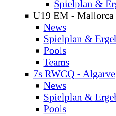
Spielplan & Er
U19 EM - Mallorca
News
Spielplan & Erge
Pools
Teams
7s RWCQ - Algarve
News
Spielplan & Erge
Pools