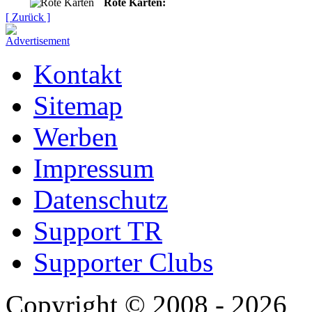
Rote Karten:
[ Zurück ]
Kontakt
Sitemap
Werben
Impressum
Datenschutz
Support TR
Supporter Clubs
Copyright © 2008 - 2026