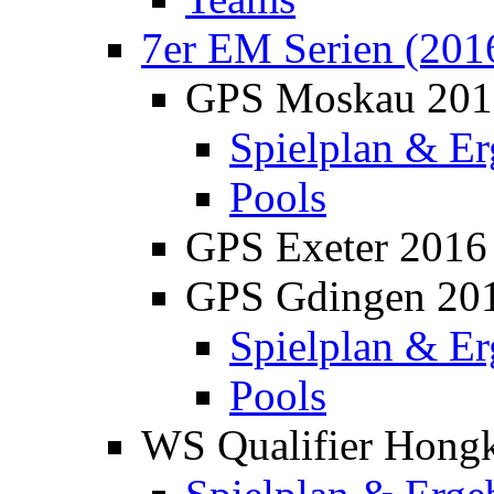
7er EM Serien (201
GPS Moskau 201
Spielplan & Er
Pools
GPS Exeter 2016
GPS Gdingen 20
Spielplan & Er
Pools
WS Qualifier Hong