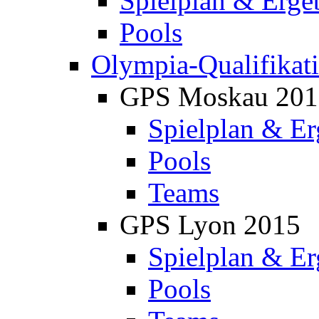
Spielplan & Erge
Pools
Olympia-Qualifikat
GPS Moskau 201
Spielplan & Er
Pools
Teams
GPS Lyon 2015
Spielplan & Er
Pools