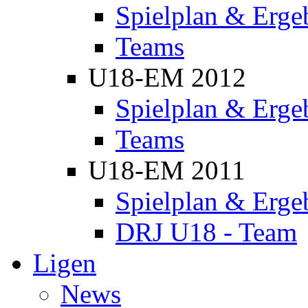
Spielplan & Erge
Teams
U18-EM 2012
Spielplan & Erge
Teams
U18-EM 2011
Spielplan & Erge
DRJ U18 - Team
Ligen
News