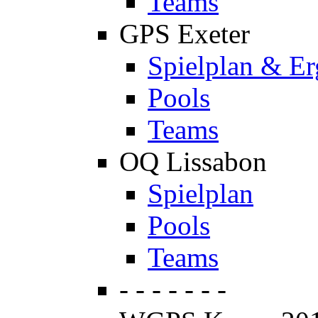
Teams
GPS Exeter
Spielplan & Er
Pools
Teams
OQ Lissabon
Spielplan
Pools
Teams
- - - - - - -