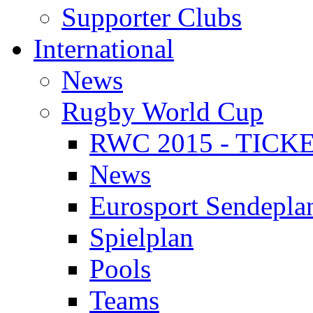
Supporter Clubs
International
News
Rugby World Cup
RWC 2015 - TICK
News
Eurosport Sendepla
Spielplan
Pools
Teams