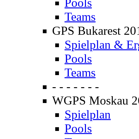
Pools
Teams
GPS Bukarest 20
Spielplan & Er
Pools
Teams
- - - - - - -
WGPS Moskau 2
Spielplan
Pools