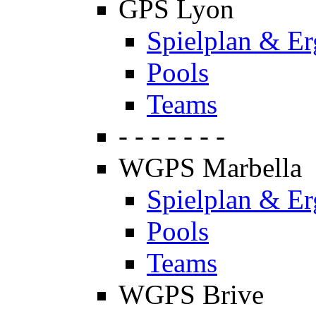
GPS Lyon
Spielplan & Er
Pools
Teams
- - - - - - -
WGPS Marbella
Spielplan & Er
Pools
Teams
WGPS Brive