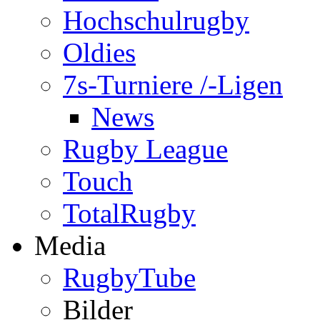
Hochschulrugby
Oldies
7s-Turniere /-Ligen
News
Rugby League
Touch
TotalRugby
Media
RugbyTube
Bilder