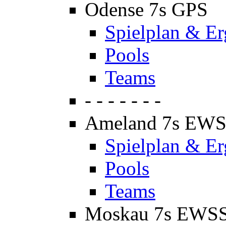
Odense 7s GPS
Spielplan & Er
Pools
Teams
- - - - - - -
Ameland 7s EW
Spielplan & Er
Pools
Teams
Moskau 7s EWS