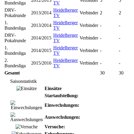
2012/2013
Verbinder
5
5
Bundesliga
TV
DRV-
Heidelberger
2013/2014
Verbinder
2
2
Pokalrunde
TV
1.
Heidelberger
2013/2014
Verbinder
-
-
Bundesliga
TV
DRV-
Heidelberger
2014/2015
Verbinder
-
-
Pokalrunde
TV
1.
Heidelberger
2014/2015
Verbinder
-
-
Bundesliga
TV
2.
Heidelberger
2015/2016
Verbinder
-
-
Bundesliga
TV
Gesamt
30
30
Saisonstatistik
Einsätze
Startaufstellung:
Einwechslungen:
Auswechslungen:
Versuche:
Erhoehungen: