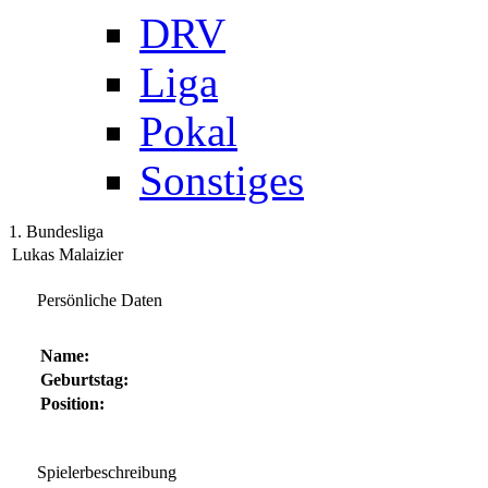
DRV
Liga
Pokal
Sonstiges
1. Bundesliga
Lukas Malaizier
Persönliche Daten
Name:
Geburtstag:
Position:
Spielerbeschreibung