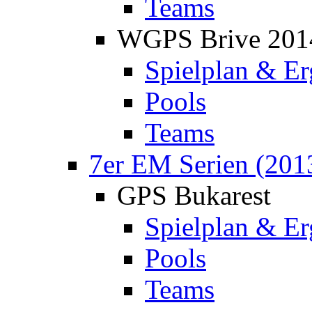
Teams
WGPS Brive 201
Spielplan & Er
Pools
Teams
7er EM Serien (201
GPS Bukarest
Spielplan & Er
Pools
Teams