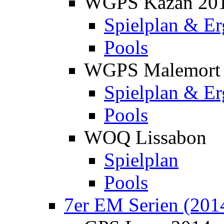
WGPS Kazan 20
Spielplan & Er
Pools
WGPS Malemort
Spielplan & Er
Pools
WOQ Lissabon
Spielplan
Pools
7er EM Serien (201