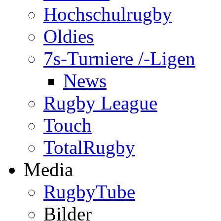
Hochschulrugby
Oldies
7s-Turniere /-Ligen
News
Rugby League
Touch
TotalRugby
Media
RugbyTube
Bilder