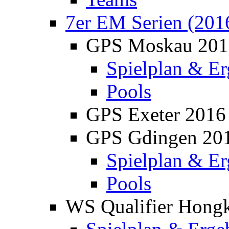
7er EM Serien (201
GPS Moskau 201
Spielplan & Er
Pools
GPS Exeter 2016
GPS Gdingen 20
Spielplan & Er
Pools
WS Qualifier Hong