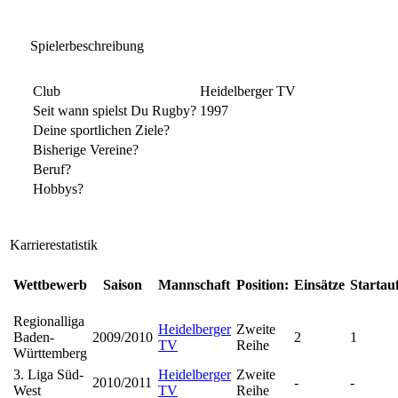
Spielerbeschreibung
Club
Heidelberger TV
Seit wann spielst Du Rugby?
1997
Deine sportlichen Ziele?
Bisherige Vereine?
Beruf?
Hobbys?
Karrierestatistik
Wettbewerb
Saison
Mannschaft
Position:
Einsätze
Startauf
Regionalliga
Heidelberger
Zweite
Baden-
2009/2010
2
1
TV
Reihe
Württemberg
3. Liga Süd-
Heidelberger
Zweite
2010/2011
-
-
West
TV
Reihe