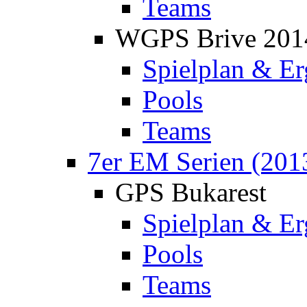
Teams
WGPS Brive 201
Spielplan & Er
Pools
Teams
7er EM Serien (201
GPS Bukarest
Spielplan & Er
Pools
Teams