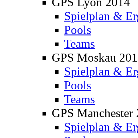
GPS Lyon 2014
Spielplan & Er
Pools
Teams
GPS Moskau 201
Spielplan & Er
Pools
Teams
GPS Manchester 
Spielplan & Er