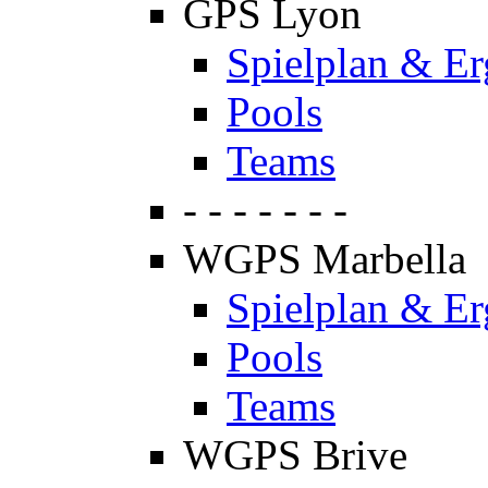
GPS Lyon
Spielplan & Er
Pools
Teams
- - - - - - -
WGPS Marbella
Spielplan & Er
Pools
Teams
WGPS Brive