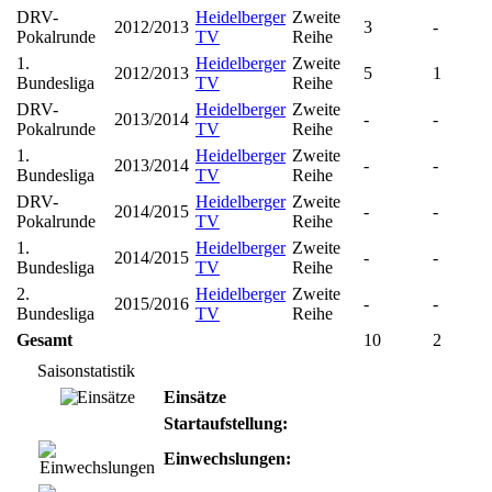
DRV-
Heidelberger
Zweite
2012/2013
3
-
Pokalrunde
TV
Reihe
1.
Heidelberger
Zweite
2012/2013
5
1
Bundesliga
TV
Reihe
DRV-
Heidelberger
Zweite
2013/2014
-
-
Pokalrunde
TV
Reihe
1.
Heidelberger
Zweite
2013/2014
-
-
Bundesliga
TV
Reihe
DRV-
Heidelberger
Zweite
2014/2015
-
-
Pokalrunde
TV
Reihe
1.
Heidelberger
Zweite
2014/2015
-
-
Bundesliga
TV
Reihe
2.
Heidelberger
Zweite
2015/2016
-
-
Bundesliga
TV
Reihe
Gesamt
10
2
Saisonstatistik
Einsätze
Startaufstellung:
Einwechslungen: