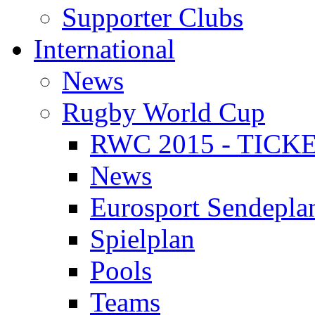
Supporter Clubs
International
News
Rugby World Cup
RWC 2015 - TICK
News
Eurosport Sendepla
Spielplan
Pools
Teams