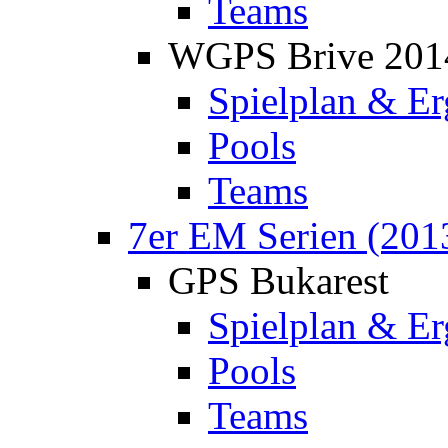
Teams
WGPS Brive 201
Spielplan & Er
Pools
Teams
7er EM Serien (201
GPS Bukarest
Spielplan & Er
Pools
Teams