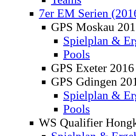
7er EM Serien (201
GPS Moskau 201
Spielplan & Er
Pools
GPS Exeter 2016
GPS Gdingen 20
Spielplan & Er
Pools
WS Qualifier Hong