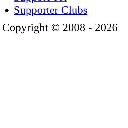
Supporter Clubs
Copyright © 2008 - 2026