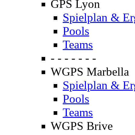
GPS Lyon
Spielplan & Er
Pools
Teams
- - - - - - -
WGPS Marbella
Spielplan & Er
Pools
Teams
WGPS Brive