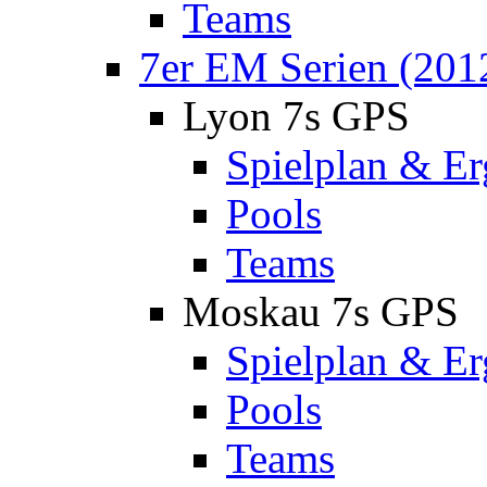
Teams
7er EM Serien (201
Lyon 7s GPS
Spielplan & Er
Pools
Teams
Moskau 7s GPS
Spielplan & Er
Pools
Teams