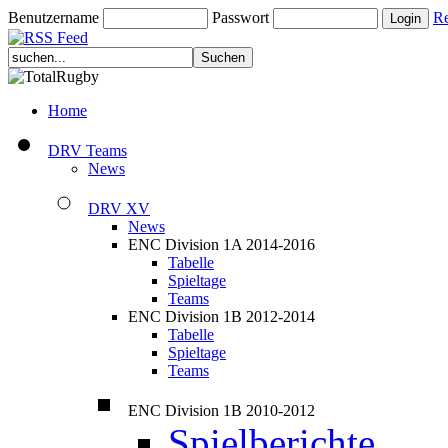
Benutzername
Passwort
Re
Home
DRV Teams
News
DRV XV
News
ENC Division 1A 2014-2016
Tabelle
Spieltage
Teams
ENC Division 1B 2012-2014
Tabelle
Spieltage
Teams
ENC Division 1B 2010-2012
Spielberichte