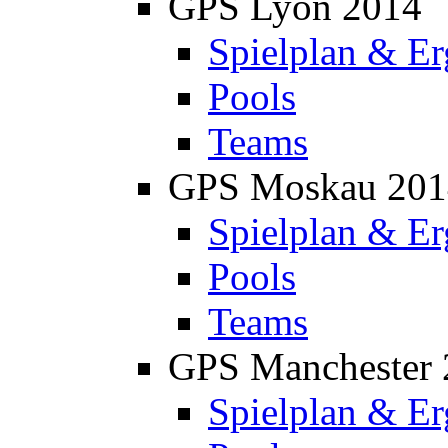
GPS Lyon 2014
Spielplan & Er
Pools
Teams
GPS Moskau 201
Spielplan & Er
Pools
Teams
GPS Manchester 
Spielplan & Er