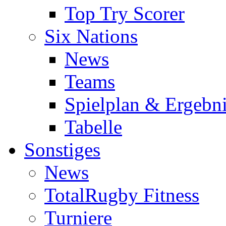
Top Try Scorer
Six Nations
News
Teams
Spielplan & Ergebni
Tabelle
Sonstiges
News
TotalRugby Fitness
Turniere