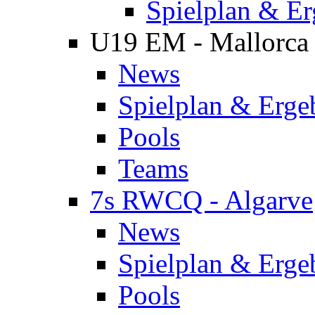
Spielplan & Er
U19 EM - Mallorca
News
Spielplan & Erge
Pools
Teams
7s RWCQ - Algarve
News
Spielplan & Erge
Pools