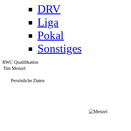
DRV
Liga
Pokal
Sonstiges
RWC Qualifikation
Tim Menzel
Persönliche Daten