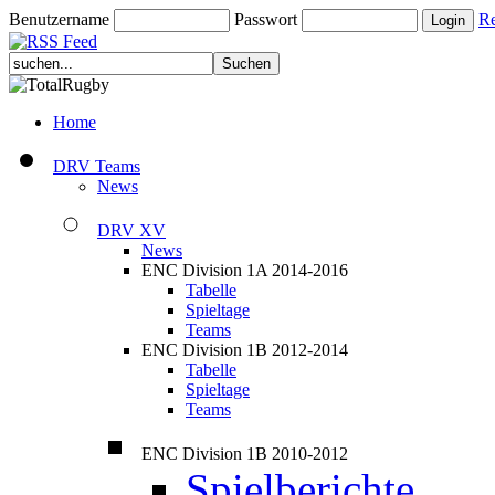
Benutzername
Passwort
Re
Home
DRV Teams
News
DRV XV
News
ENC Division 1A 2014-2016
Tabelle
Spieltage
Teams
ENC Division 1B 2012-2014
Tabelle
Spieltage
Teams
ENC Division 1B 2010-2012
Spielberichte