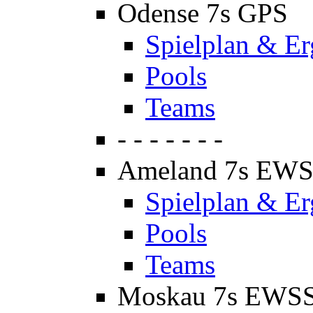
Odense 7s GPS
Spielplan & Er
Pools
Teams
- - - - - - -
Ameland 7s EW
Spielplan & Er
Pools
Teams
Moskau 7s EWS