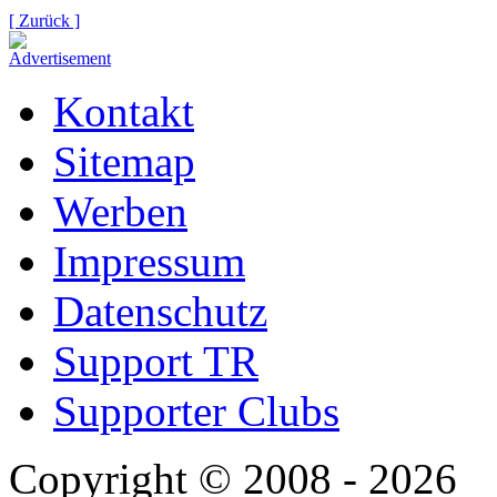
[ Zurück ]
Kontakt
Sitemap
Werben
Impressum
Datenschutz
Support TR
Supporter Clubs
Copyright © 2008 - 2026