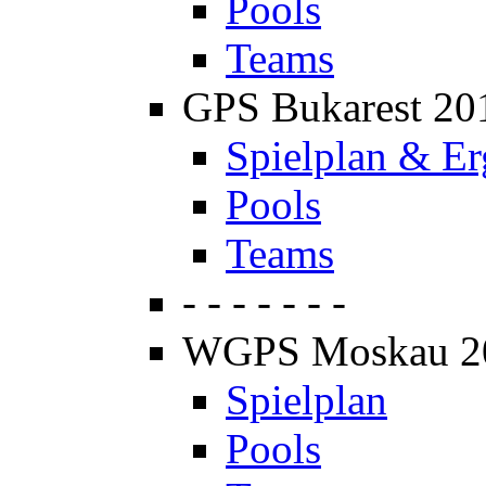
Pools
Teams
GPS Bukarest 20
Spielplan & Er
Pools
Teams
- - - - - - -
WGPS Moskau 2
Spielplan
Pools