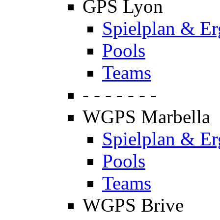
GPS Lyon
Spielplan & Er
Pools
Teams
- - - - - - -
WGPS Marbella
Spielplan & Er
Pools
Teams
WGPS Brive