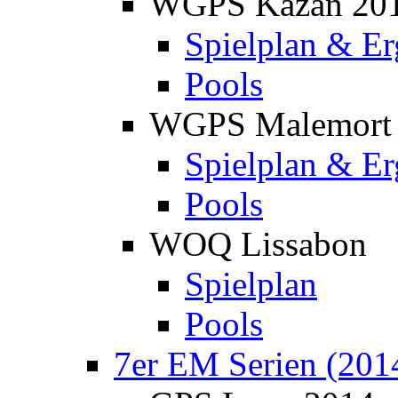
WGPS Kazan 20
Spielplan & Er
Pools
WGPS Malemort
Spielplan & Er
Pools
WOQ Lissabon
Spielplan
Pools
7er EM Serien (201