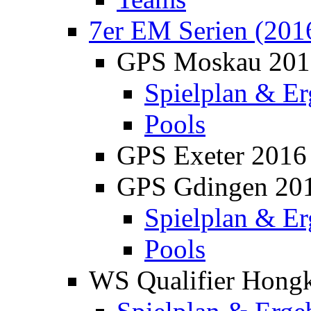
7er EM Serien (201
GPS Moskau 201
Spielplan & Er
Pools
GPS Exeter 2016
GPS Gdingen 20
Spielplan & Er
Pools
WS Qualifier Hong