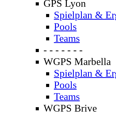
GPS Lyon
Spielplan & Er
Pools
Teams
- - - - - - -
WGPS Marbella
Spielplan & Er
Pools
Teams
WGPS Brive