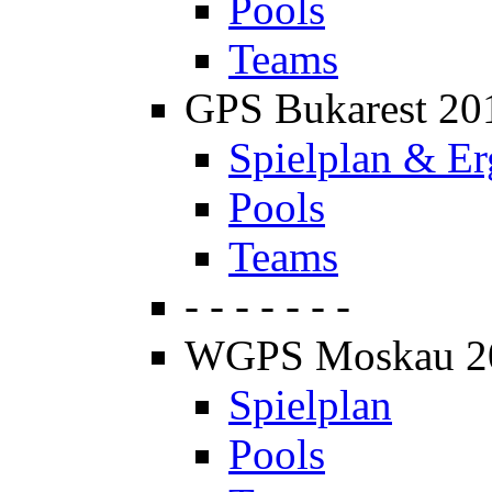
Pools
Teams
GPS Bukarest 20
Spielplan & Er
Pools
Teams
- - - - - - -
WGPS Moskau 2
Spielplan
Pools