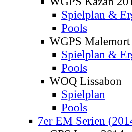
WGPS Kazan 20
Spielplan & Er
Pools
WGPS Malemort
Spielplan & Er
Pools
WOQ Lissabon
Spielplan
Pools
7er EM Serien (201