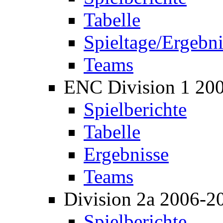
Tabelle
Spieltage/Ergebni
Teams
ENC Division 1 20
Spielberichte
Tabelle
Ergebnisse
Teams
Division 2a 2006-2
Spielberichte