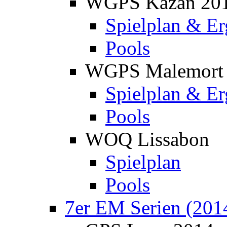
WGPS Kazan 20
Spielplan & Er
Pools
WGPS Malemort
Spielplan & Er
Pools
WOQ Lissabon
Spielplan
Pools
7er EM Serien (201