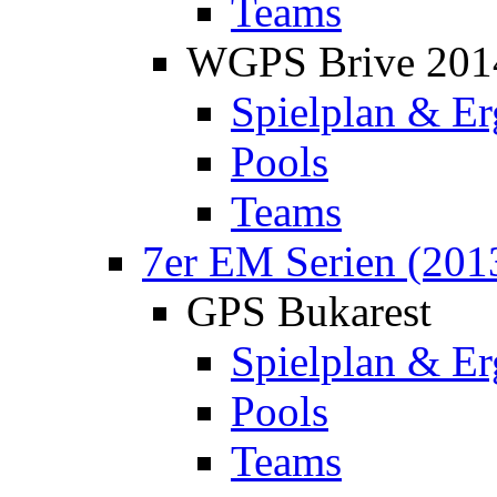
Teams
WGPS Brive 201
Spielplan & Er
Pools
Teams
7er EM Serien (201
GPS Bukarest
Spielplan & Er
Pools
Teams