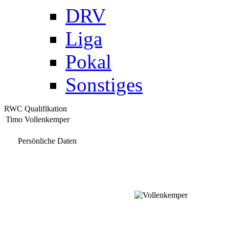
DRV
Liga
Pokal
Sonstiges
RWC Qualifikation
Timo Vollenkemper
Persönliche Daten