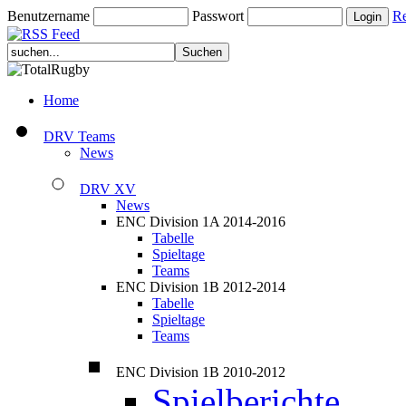
Benutzername
Passwort
Re
Home
DRV Teams
News
DRV XV
News
ENC Division 1A 2014-2016
Tabelle
Spieltage
Teams
ENC Division 1B 2012-2014
Tabelle
Spieltage
Teams
ENC Division 1B 2010-2012
Spielberichte