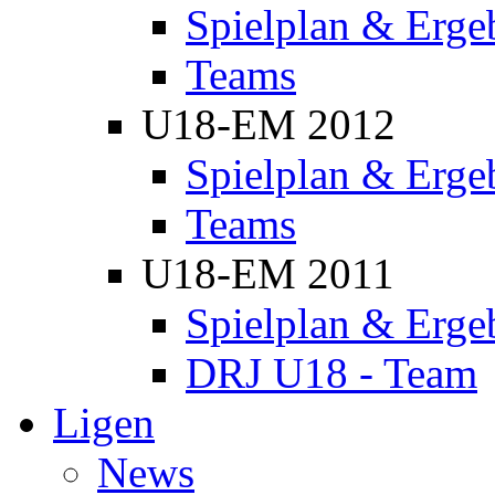
Spielplan & Erge
Teams
U18-EM 2012
Spielplan & Erge
Teams
U18-EM 2011
Spielplan & Erge
DRJ U18 - Team
Ligen
News