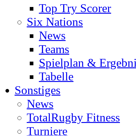
Top Try Scorer
Six Nations
News
Teams
Spielplan & Ergebni
Tabelle
Sonstiges
News
TotalRugby Fitness
Turniere