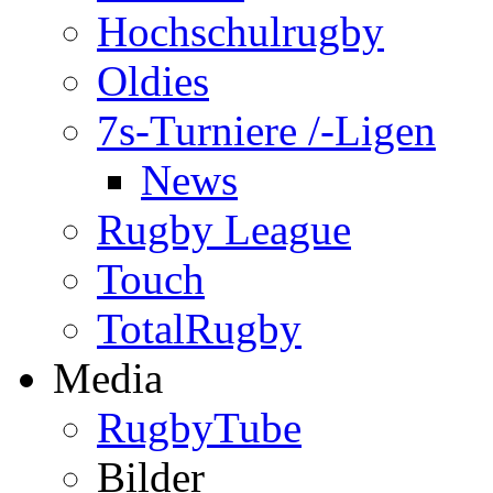
Hochschulrugby
Oldies
7s-Turniere /-Ligen
News
Rugby League
Touch
TotalRugby
Media
RugbyTube
Bilder