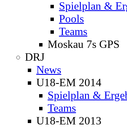
Spielplan & Er
Pools
Teams
Moskau 7s GPS
DRJ
News
U18-EM 2014
Spielplan & Erge
Teams
U18-EM 2013