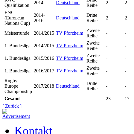
2014
Deutschland
2
2
Qualifikation
Reihe
ENC
2014-
Dritte
(European
Deutschland
2
2
2016
Reihe
Nations Cup)
Zweite
Meisterrunde
2014/2015
TV Pforzheim
-
-
Reihe
Zweite
1. Bundesliga
2014/2015
TV Pforzheim
-
-
Reihe
Zweite
1. Bundesliga
2015/2016
TV Pforzheim
-
-
Reihe
Zweite
1. Bundesliga
2016/2017
TV Pforzheim
-
-
Reihe
Rugby
Dritte
Europe
2017/2018
Deutschland
-
-
Reihe
Championship
Gesamt
23
17
[ Zurück ]
Kontakt