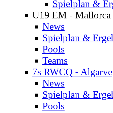
Spielplan & Er
U19 EM - Mallorca
News
Spielplan & Erge
Pools
Teams
7s RWCQ - Algarve
News
Spielplan & Erge
Pools