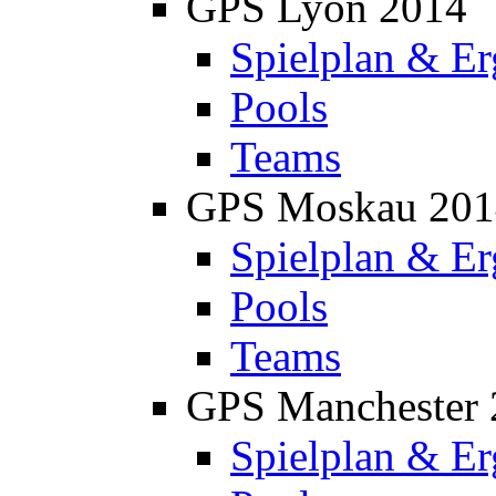
GPS Lyon 2014
Spielplan & Er
Pools
Teams
GPS Moskau 201
Spielplan & Er
Pools
Teams
GPS Manchester 
Spielplan & Er