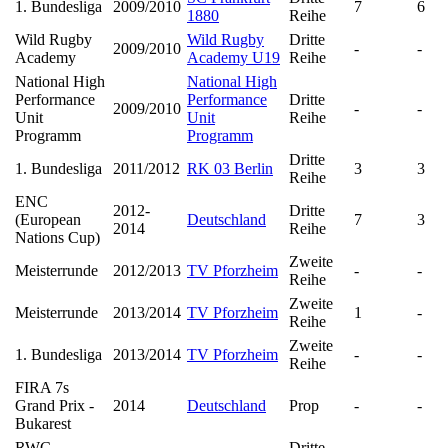
1. Bundesliga
2009/2010
7
6
1880
Reihe
Wild Rugby
Wild Rugby
Dritte
2009/2010
-
-
Academy
Academy U19
Reihe
National High
National High
Performance
Performance
Dritte
2009/2010
-
-
Unit
Unit
Reihe
Programm
Programm
Dritte
1. Bundesliga
2011/2012
RK 03 Berlin
3
3
Reihe
ENC
2012-
Dritte
(European
Deutschland
7
3
2014
Reihe
Nations Cup)
Zweite
Meisterrunde
2012/2013
TV Pforzheim
-
-
Reihe
Zweite
Meisterrunde
2013/2014
TV Pforzheim
1
-
Reihe
Zweite
1. Bundesliga
2013/2014
TV Pforzheim
-
-
Reihe
FIRA 7s
Grand Prix -
2014
Deutschland
Prop
-
-
Bukarest
RWC
Dritte