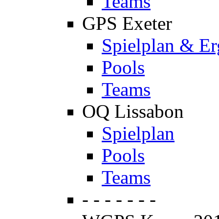
Teams
GPS Exeter
Spielplan & Er
Pools
Teams
OQ Lissabon
Spielplan
Pools
Teams
- - - - - - -