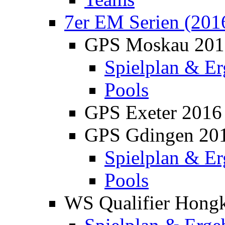
7er EM Serien (201
GPS Moskau 201
Spielplan & Er
Pools
GPS Exeter 2016
GPS Gdingen 20
Spielplan & Er
Pools
WS Qualifier Hong