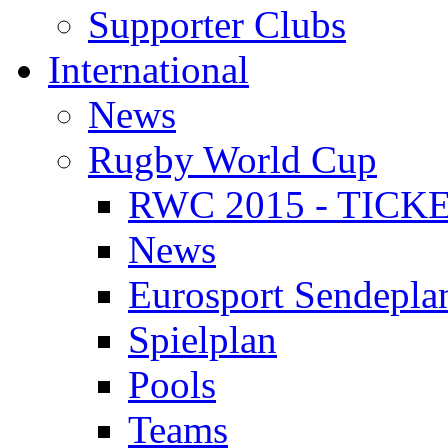
Supporter Clubs
International
News
Rugby World Cup
RWC 2015 - TICK
News
Eurosport Sendepla
Spielplan
Pools
Teams