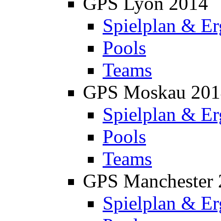
GPS Lyon 2014
Spielplan & Er
Pools
Teams
GPS Moskau 201
Spielplan & Er
Pools
Teams
GPS Manchester 
Spielplan & Er