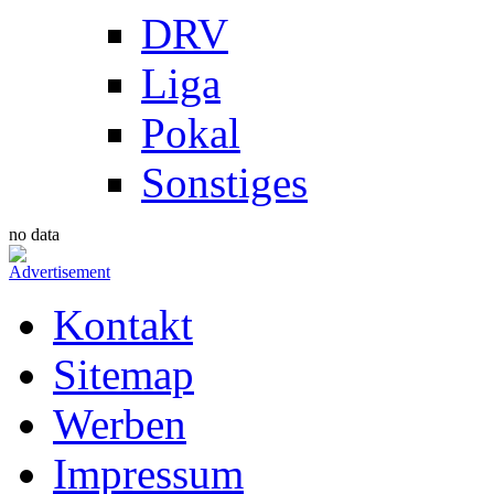
DRV
Liga
Pokal
Sonstiges
no data
Kontakt
Sitemap
Werben
Impressum