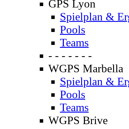
GPS Lyon
Spielplan & Er
Pools
Teams
- - - - - - -
WGPS Marbella
Spielplan & Er
Pools
Teams
WGPS Brive