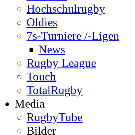
Hochschulrugby
Oldies
7s-Turniere /-Ligen
News
Rugby League
Touch
TotalRugby
Media
RugbyTube
Bilder