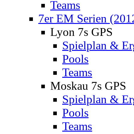
Teams
7er EM Serien (201
Lyon 7s GPS
Spielplan & Er
Pools
Teams
Moskau 7s GPS
Spielplan & Er
Pools
Teams