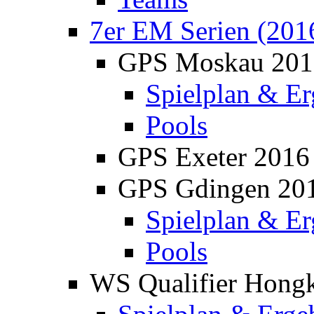
7er EM Serien (201
GPS Moskau 201
Spielplan & Er
Pools
GPS Exeter 2016
GPS Gdingen 20
Spielplan & Er
Pools
WS Qualifier Hong