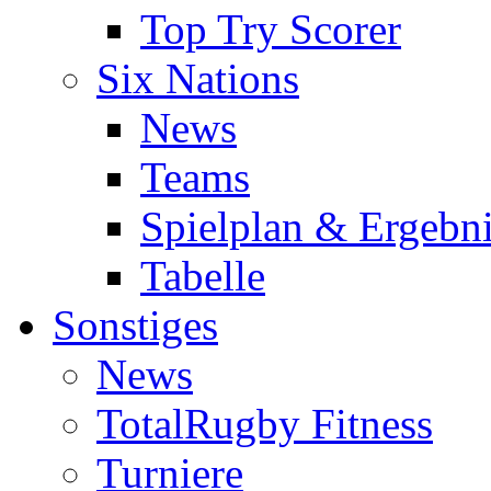
Top Try Scorer
Six Nations
News
Teams
Spielplan & Ergebni
Tabelle
Sonstiges
News
TotalRugby Fitness
Turniere