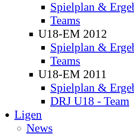
Spielplan & Erge
Teams
U18-EM 2012
Spielplan & Erge
Teams
U18-EM 2011
Spielplan & Erge
DRJ U18 - Team
Ligen
News