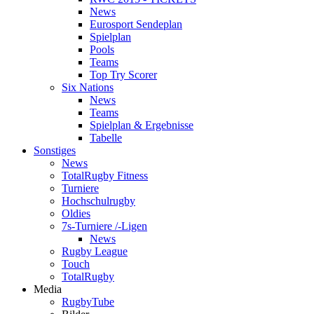
News
Eurosport Sendeplan
Spielplan
Pools
Teams
Top Try Scorer
Six Nations
News
Teams
Spielplan & Ergebnisse
Tabelle
Sonstiges
News
TotalRugby Fitness
Turniere
Hochschulrugby
Oldies
7s-Turniere /-Ligen
News
Rugby League
Touch
TotalRugby
Media
RugbyTube