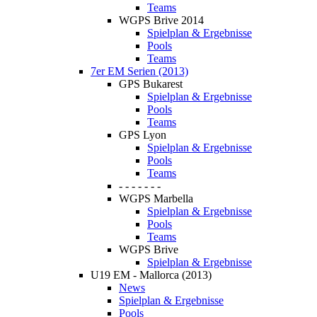
Teams
WGPS Brive 2014
Spielplan & Ergebnisse
Pools
Teams
7er EM Serien (2013)
GPS Bukarest
Spielplan & Ergebnisse
Pools
Teams
GPS Lyon
Spielplan & Ergebnisse
Pools
Teams
- - - - - - -
WGPS Marbella
Spielplan & Ergebnisse
Pools
Teams
WGPS Brive
Spielplan & Ergebnisse
U19 EM - Mallorca (2013)
News
Spielplan & Ergebnisse
Pools