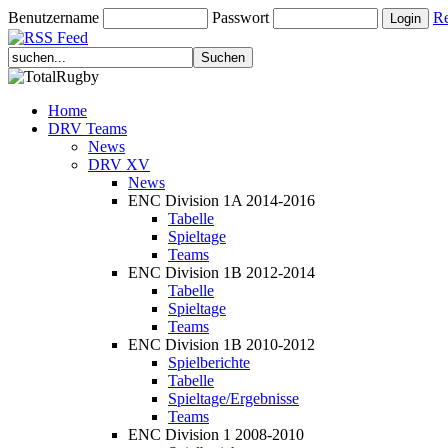
Benutzername
Passwort
Re
Home
DRV Teams
News
DRV XV
News
ENC Division 1A 2014-2016
Tabelle
Spieltage
Teams
ENC Division 1B 2012-2014
Tabelle
Spieltage
Teams
ENC Division 1B 2010-2012
Spielberichte
Tabelle
Spieltage/Ergebnisse
Teams
ENC Division 1 2008-2010