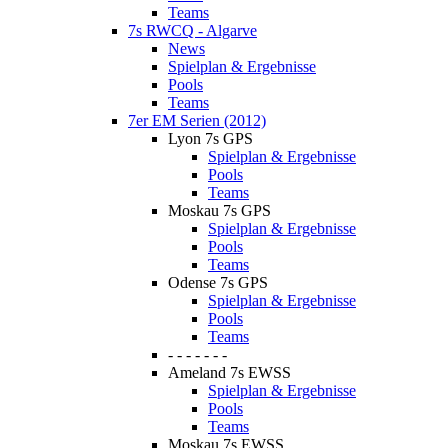
Teams
7s RWCQ - Algarve
News
Spielplan & Ergebnisse
Pools
Teams
7er EM Serien (2012)
Lyon 7s GPS
Spielplan & Ergebnisse
Pools
Teams
Moskau 7s GPS
Spielplan & Ergebnisse
Pools
Teams
Odense 7s GPS
Spielplan & Ergebnisse
Pools
Teams
- - - - - - -
Ameland 7s EWSS
Spielplan & Ergebnisse
Pools
Teams
Moskau 7s EWSS