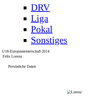
DRV
Liga
Pokal
Sonstiges
U18-Europameisterschaft 2014
Felix Lorenz
Persönliche Daten