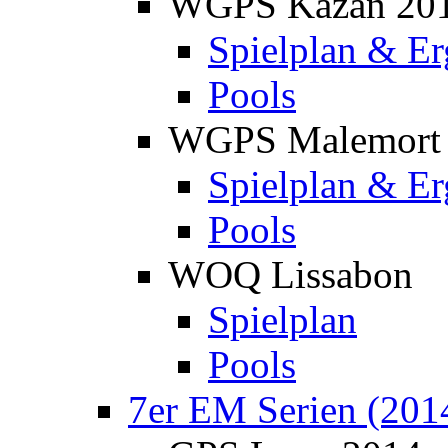
WGPS Kazan 20
Spielplan & Er
Pools
WGPS Malemort
Spielplan & Er
Pools
WOQ Lissabon
Spielplan
Pools
7er EM Serien (201