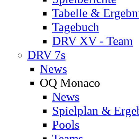
Tabelle & Ergebn
Tagebuch
DRV XV - Team
DRV 7s
News
OQ Monaco
News
Spielplan & Erge
Pools
Teams