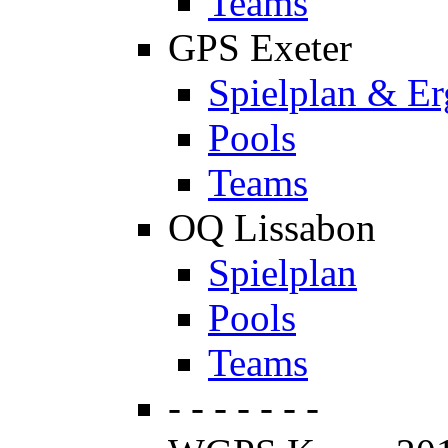
Teams
GPS Exeter
Spielplan & Er
Pools
Teams
OQ Lissabon
Spielplan
Pools
Teams
- - - - - - -