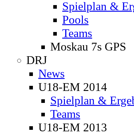
Spielplan & Er
Pools
Teams
Moskau 7s GPS
DRJ
News
U18-EM 2014
Spielplan & Erge
Teams
U18-EM 2013