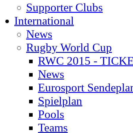
Supporter Clubs
International
News
Rugby World Cup
RWC 2015 - TICK
News
Eurosport Sendepla
Spielplan
Pools
Teams