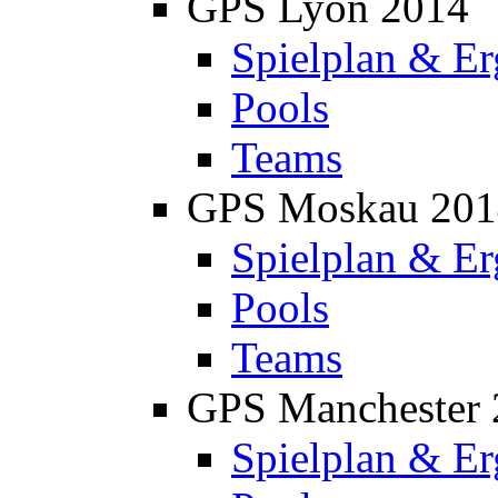
GPS Lyon 2014
Spielplan & Er
Pools
Teams
GPS Moskau 201
Spielplan & Er
Pools
Teams
GPS Manchester 
Spielplan & Er