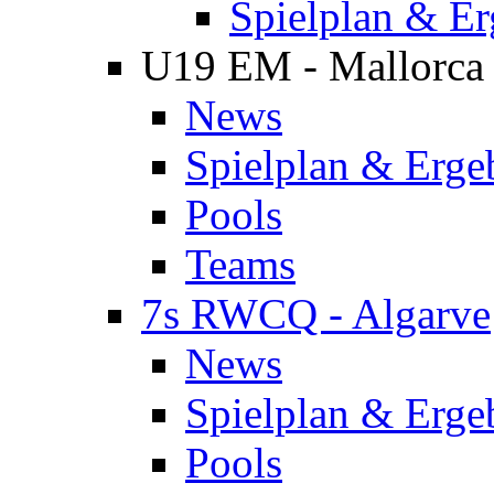
Spielplan & Er
U19 EM - Mallorca
News
Spielplan & Erge
Pools
Teams
7s RWCQ - Algarve
News
Spielplan & Erge
Pools