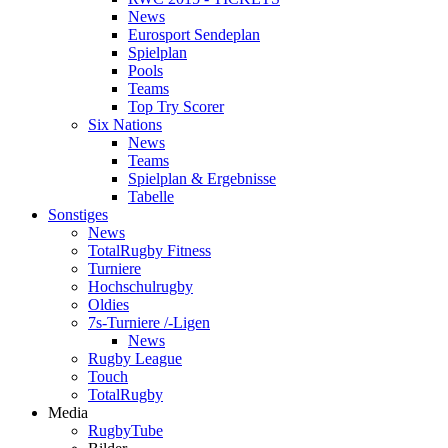
News
Eurosport Sendeplan
Spielplan
Pools
Teams
Top Try Scorer
Six Nations
News
Teams
Spielplan & Ergebnisse
Tabelle
Sonstiges
News
TotalRugby Fitness
Turniere
Hochschulrugby
Oldies
7s-Turniere /-Ligen
News
Rugby League
Touch
TotalRugby
Media
RugbyTube