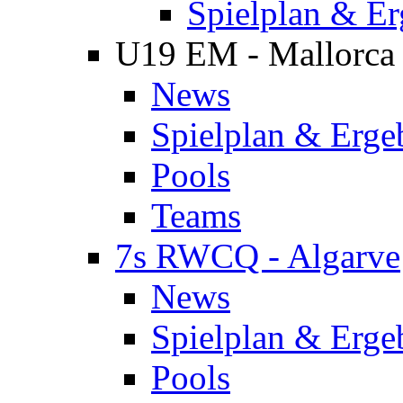
Spielplan & Er
U19 EM - Mallorca
News
Spielplan & Erge
Pools
Teams
7s RWCQ - Algarve
News
Spielplan & Erge
Pools