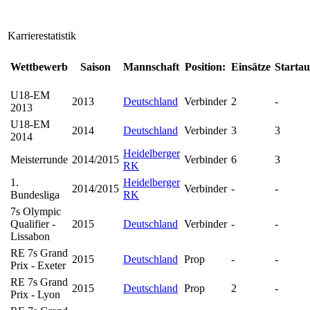
Karrierestatistik
Wettbewerb
Saison
Mannschaft
Position:
Einsätze
Startau
U18-EM
2013
Deutschland
Verbinder
2
-
2013
U18-EM
2014
Deutschland
Verbinder
3
3
2014
Heidelberger
Meisterrunde
2014/2015
Verbinder
6
3
RK
1.
Heidelberger
2014/2015
Verbinder
-
-
Bundesliga
RK
7s Olympic
Qualifier -
2015
Deutschland
Verbinder
-
-
Lissabon
RE 7s Grand
2015
Deutschland
Prop
-
-
Prix - Exeter
RE 7s Grand
2015
Deutschland
Prop
2
-
Prix - Lyon