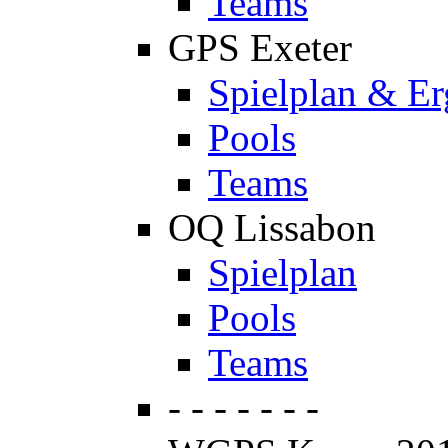
Teams
GPS Exeter
Spielplan & Er
Pools
Teams
OQ Lissabon
Spielplan
Pools
Teams
- - - - - - -