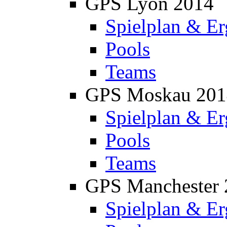
GPS Lyon 2014
Spielplan & Er
Pools
Teams
GPS Moskau 201
Spielplan & Er
Pools
Teams
GPS Manchester 
Spielplan & Er