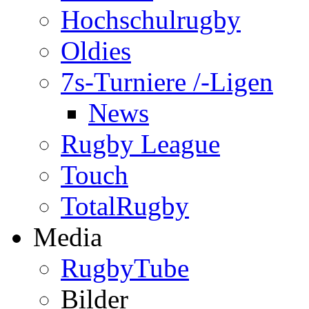
Hochschulrugby
Oldies
7s-Turniere /-Ligen
News
Rugby League
Touch
TotalRugby
Media
RugbyTube
Bilder