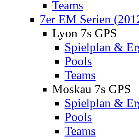
Teams
7er EM Serien (201
Lyon 7s GPS
Spielplan & Er
Pools
Teams
Moskau 7s GPS
Spielplan & Er
Pools
Teams