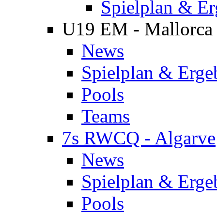
Spielplan & Er
U19 EM - Mallorca
News
Spielplan & Erge
Pools
Teams
7s RWCQ - Algarve
News
Spielplan & Erge
Pools