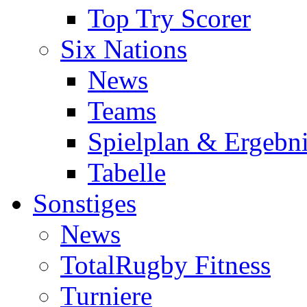
Top Try Scorer
Six Nations
News
Teams
Spielplan & Ergebni
Tabelle
Sonstiges
News
TotalRugby Fitness
Turniere