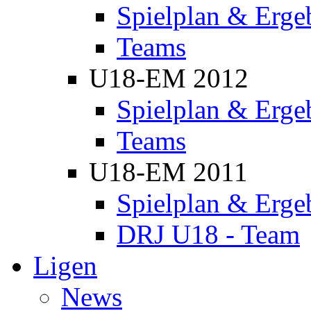
Spielplan & Erge
Teams
U18-EM 2012
Spielplan & Erge
Teams
U18-EM 2011
Spielplan & Erge
DRJ U18 - Team
Ligen
News