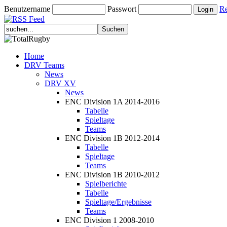
Benutzername
Passwort
Re
Home
DRV Teams
News
DRV XV
News
ENC Division 1A 2014-2016
Tabelle
Spieltage
Teams
ENC Division 1B 2012-2014
Tabelle
Spieltage
Teams
ENC Division 1B 2010-2012
Spielberichte
Tabelle
Spieltage/Ergebnisse
Teams
ENC Division 1 2008-2010