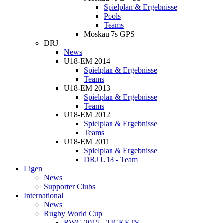
Spielplan & Ergebnisse
Pools
Teams
Moskau 7s GPS
DRJ
News
U18-EM 2014
Spielplan & Ergebnisse
Teams
U18-EM 2013
Spielplan & Ergebnisse
Teams
U18-EM 2012
Spielplan & Ergebnisse
Teams
U18-EM 2011
Spielplan & Ergebnisse
DRJ U18 - Team
Ligen
News
Supporter Clubs
International
News
Rugby World Cup
RWC 2015 - TICKETS