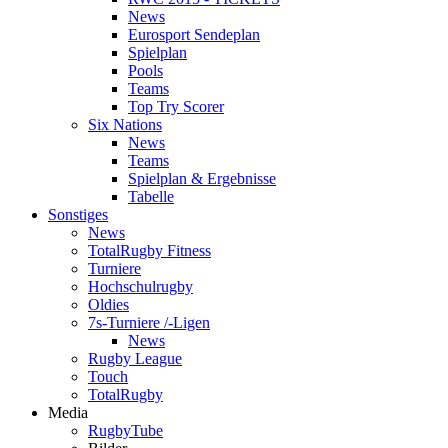
News
Eurosport Sendeplan
Spielplan
Pools
Teams
Top Try Scorer
Six Nations
News
Teams
Spielplan & Ergebnisse
Tabelle
Sonstiges
News
TotalRugby Fitness
Turniere
Hochschulrugby
Oldies
7s-Turniere /-Ligen
News
Rugby League
Touch
TotalRugby
Media
RugbyTube