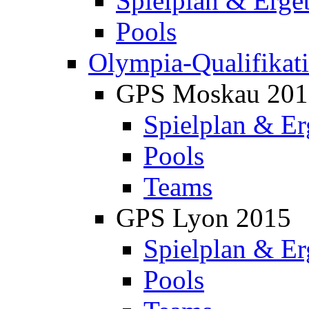
Spielplan & Erge
Pools
Olympia-Qualifikat
GPS Moskau 201
Spielplan & Er
Pools
Teams
GPS Lyon 2015
Spielplan & Er
Pools