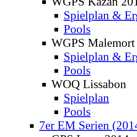
WGPS Kazan 20
Spielplan & Er
Pools
WGPS Malemort
Spielplan & Er
Pools
WOQ Lissabon
Spielplan
Pools
7er EM Serien (201