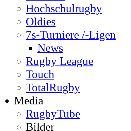
Hochschulrugby
Oldies
7s-Turniere /-Ligen
News
Rugby League
Touch
TotalRugby
Media
RugbyTube
Bilder