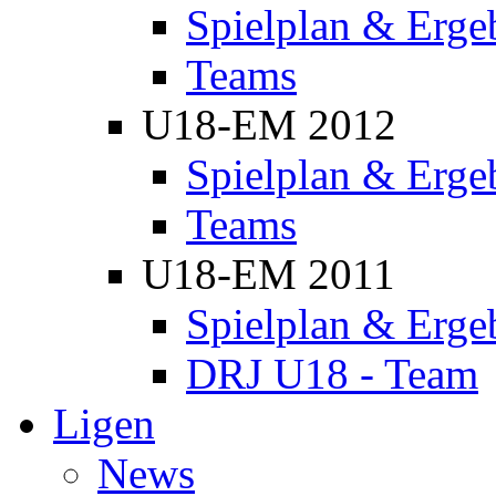
Spielplan & Erge
Teams
U18-EM 2012
Spielplan & Erge
Teams
U18-EM 2011
Spielplan & Erge
DRJ U18 - Team
Ligen
News