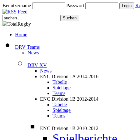
Benutzername
Passwort
Re
Home
DRV Teams
News
DRV XV
News
ENC Division 1A 2014-2016
Tabelle
Spieltage
Teams
ENC Division 1B 2012-2014
Tabelle
Spieltage
Teams
ENC Division 1B 2010-2012
Spielberichte