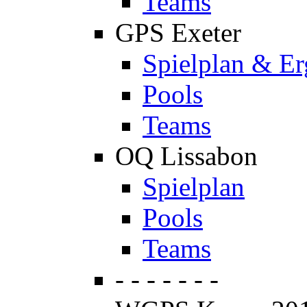
Teams
GPS Exeter
Spielplan & Er
Pools
Teams
OQ Lissabon
Spielplan
Pools
Teams
- - - - - - -