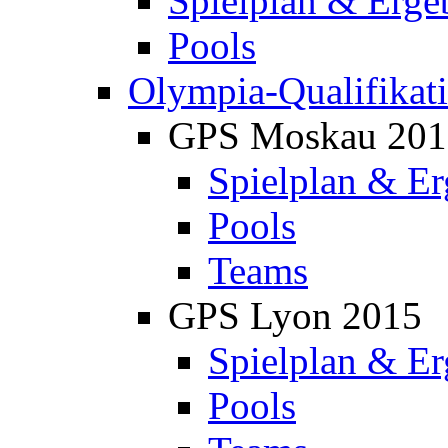
Spielplan & Erge
Pools
Olympia-Qualifikat
GPS Moskau 201
Spielplan & Er
Pools
Teams
GPS Lyon 2015
Spielplan & Er
Pools