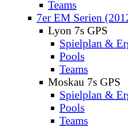
Teams
7er EM Serien (201
Lyon 7s GPS
Spielplan & Er
Pools
Teams
Moskau 7s GPS
Spielplan & Er
Pools
Teams