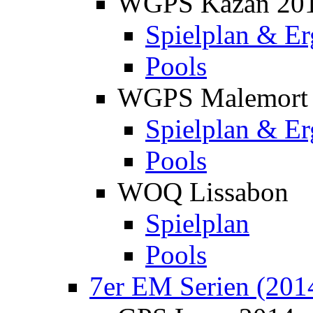
WGPS Kazan 20
Spielplan & Er
Pools
WGPS Malemort
Spielplan & Er
Pools
WOQ Lissabon
Spielplan
Pools
7er EM Serien (201