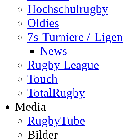
Hochschulrugby
Oldies
7s-Turniere /-Ligen
News
Rugby League
Touch
TotalRugby
Media
RugbyTube
Bilder