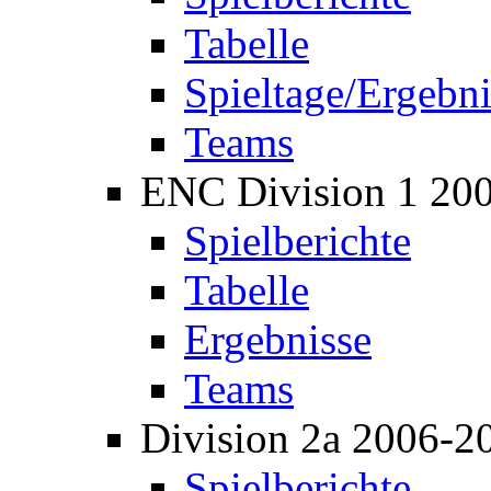
Tabelle
Spieltage/Ergebni
Teams
ENC Division 1 20
Spielberichte
Tabelle
Ergebnisse
Teams
Division 2a 2006-2
Spielberichte