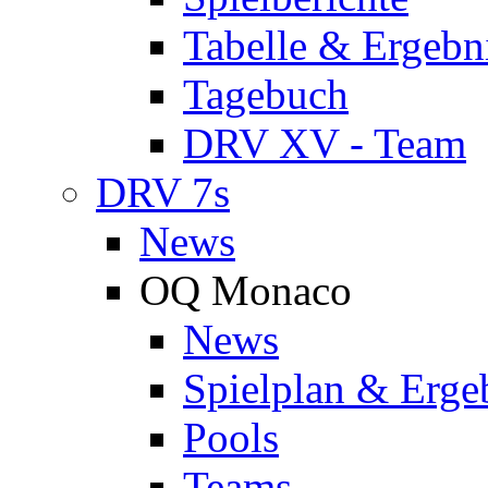
Tabelle & Ergebn
Tagebuch
DRV XV - Team
DRV 7s
News
OQ Monaco
News
Spielplan & Erge
Pools
Teams