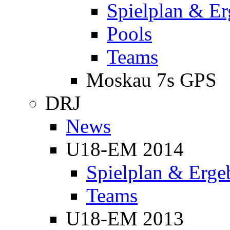
Spielplan & Er
Pools
Teams
Moskau 7s GPS
DRJ
News
U18-EM 2014
Spielplan & Erge
Teams
U18-EM 2013