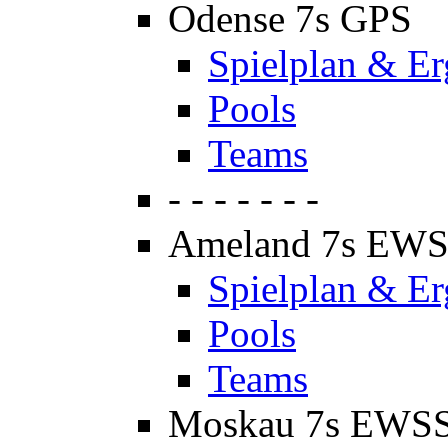
Odense 7s GPS
Spielplan & Er
Pools
Teams
- - - - - - -
Ameland 7s EW
Spielplan & Er
Pools
Teams
Moskau 7s EWS