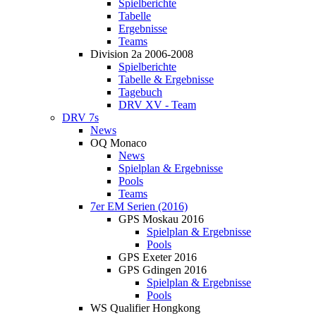
Spielberichte
Tabelle
Ergebnisse
Teams
Division 2a 2006-2008
Spielberichte
Tabelle & Ergebnisse
Tagebuch
DRV XV - Team
DRV 7s
News
OQ Monaco
News
Spielplan & Ergebnisse
Pools
Teams
7er EM Serien (2016)
GPS Moskau 2016
Spielplan & Ergebnisse
Pools
GPS Exeter 2016
GPS Gdingen 2016
Spielplan & Ergebnisse
Pools
WS Qualifier Hongkong