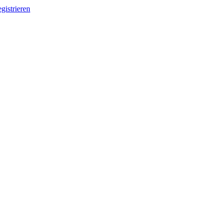
gistrieren