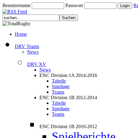
Benutzername
Passwort
Re
Home
DRV Teams
News
DRV XV
News
ENC Division 1A 2014-2016
Tabelle
Spieltage
Teams
ENC Division 1B 2012-2014
Tabelle
Spieltage
Teams
ENC Division 1B 2010-2012
Spielberichte