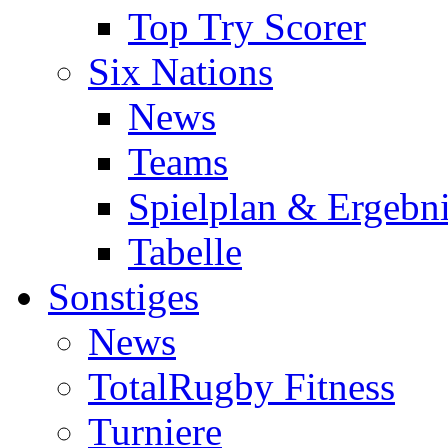
Top Try Scorer
Six Nations
News
Teams
Spielplan & Ergebni
Tabelle
Sonstiges
News
TotalRugby Fitness
Turniere