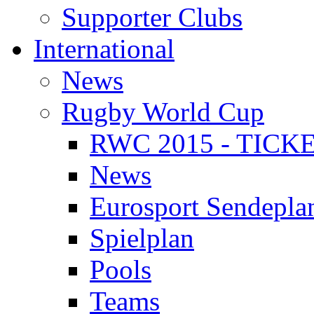
Supporter Clubs
International
News
Rugby World Cup
RWC 2015 - TICK
News
Eurosport Sendepla
Spielplan
Pools
Teams