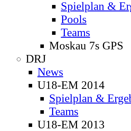
Spielplan & Er
Pools
Teams
Moskau 7s GPS
DRJ
News
U18-EM 2014
Spielplan & Erge
Teams
U18-EM 2013