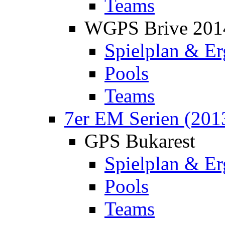
Teams
WGPS Brive 201
Spielplan & Er
Pools
Teams
7er EM Serien (201
GPS Bukarest
Spielplan & Er
Pools
Teams