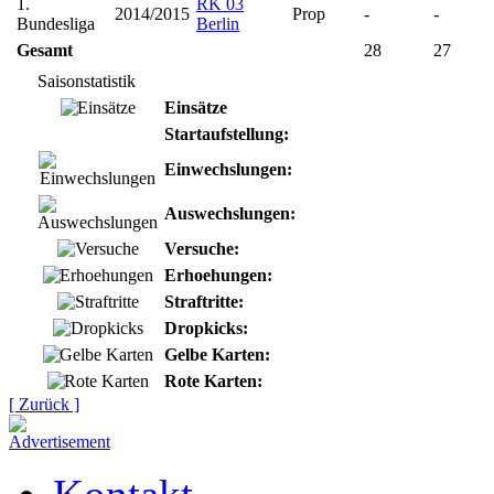
1.
RK 03
2014/2015
Prop
-
-
Bundesliga
Berlin
Gesamt
28
27
Saisonstatistik
Einsätze
Startaufstellung:
Einwechslungen:
Auswechslungen:
Versuche:
Erhoehungen:
Straftritte:
Dropkicks:
Gelbe Karten:
Rote Karten:
[ Zurück ]