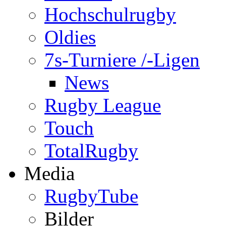
Hochschulrugby
Oldies
7s-Turniere /-Ligen
News
Rugby League
Touch
TotalRugby
Media
RugbyTube
Bilder