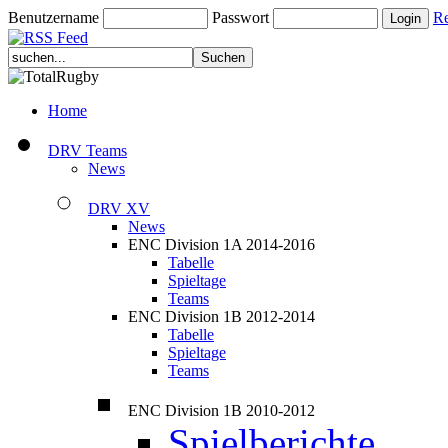
Benutzername
Passwort
Re
Home
DRV Teams
News
DRV XV
News
ENC Division 1A 2014-2016
Tabelle
Spieltage
Teams
ENC Division 1B 2012-2014
Tabelle
Spieltage
Teams
ENC Division 1B 2010-2012
Spielberichte