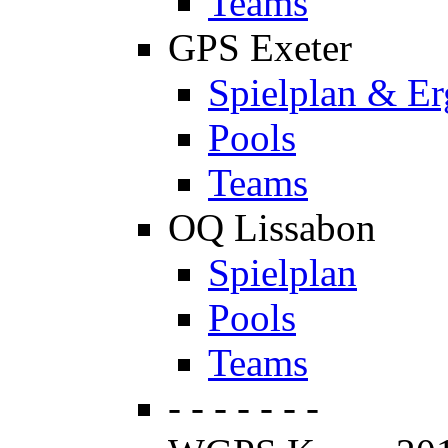
Teams
GPS Exeter
Spielplan & Er
Pools
Teams
OQ Lissabon
Spielplan
Pools
Teams
- - - - - - -