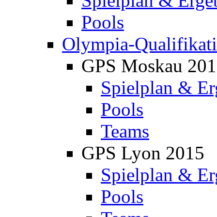
Spielplan & Erge
Pools
Olympia-Qualifikat
GPS Moskau 201
Spielplan & Er
Pools
Teams
GPS Lyon 2015
Spielplan & Er
Pools