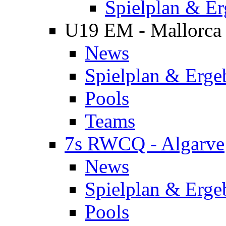
Spielplan & Er
U19 EM - Mallorca
News
Spielplan & Erge
Pools
Teams
7s RWCQ - Algarve
News
Spielplan & Erge
Pools