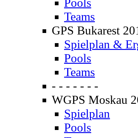
Pools
Teams
GPS Bukarest 20
Spielplan & Er
Pools
Teams
- - - - - - -
WGPS Moskau 2
Spielplan
Pools