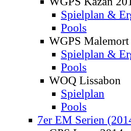
WGPS Kazan 20
Spielplan & Er
Pools
WGPS Malemort
Spielplan & Er
Pools
WOQ Lissabon
Spielplan
Pools
7er EM Serien (201