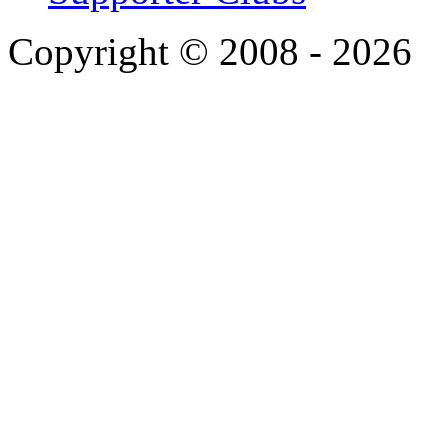
Copyright © 2008 - 2026