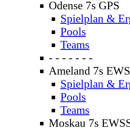
Odense 7s GPS
Spielplan & Er
Pools
Teams
- - - - - - -
Ameland 7s EW
Spielplan & Er
Pools
Teams
Moskau 7s EWS