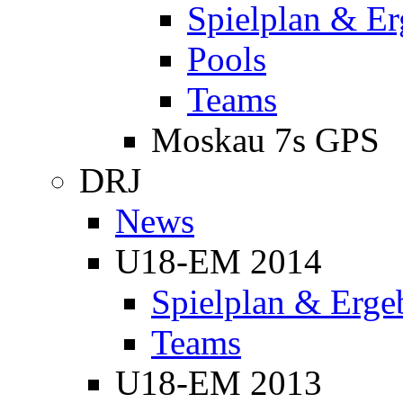
Spielplan & Er
Pools
Teams
Moskau 7s GPS
DRJ
News
U18-EM 2014
Spielplan & Erge
Teams
U18-EM 2013