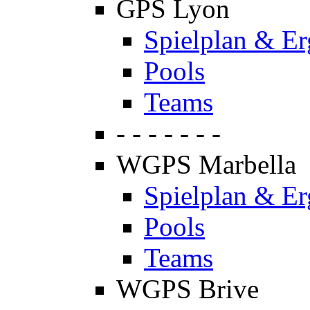
GPS Lyon
Spielplan & Er
Pools
Teams
- - - - - - -
WGPS Marbella
Spielplan & Er
Pools
Teams
WGPS Brive