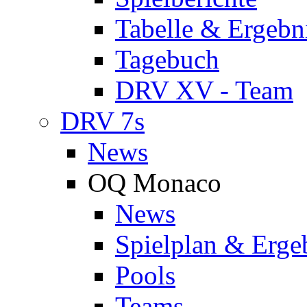
Tabelle & Ergebn
Tagebuch
DRV XV - Team
DRV 7s
News
OQ Monaco
News
Spielplan & Erge
Pools
Teams