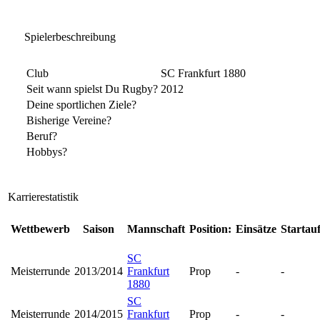
Spielerbeschreibung
Club
SC Frankfurt 1880
Seit wann spielst Du Rugby?
2012
Deine sportlichen Ziele?
Bisherige Vereine?
Beruf?
Hobbys?
Karrierestatistik
Wettbewerb
Saison
Mannschaft
Position:
Einsätze
Startauf
SC
Meisterrunde
2013/2014
Frankfurt
Prop
-
-
1880
SC
Meisterrunde
2014/2015
Frankfurt
Prop
-
-