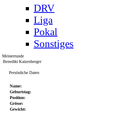
DRV
Liga
Pokal
Sonstiges
Meisterrunde
Benedikt Katzenberger
Persönliche Daten
Name:
Geburtstag:
Position:
Grösse:
Gewicht: