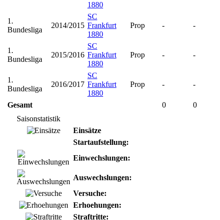
1880
SC
1.
2014/2015
Frankfurt
Prop
-
-
Bundesliga
1880
SC
1.
2015/2016
Frankfurt
Prop
-
-
Bundesliga
1880
SC
1.
2016/2017
Frankfurt
Prop
-
-
Bundesliga
1880
Gesamt
0
0
Saisonstatistik
Einsätze
Startaufstellung:
Einwechslungen:
Auswechslungen:
Versuche:
Erhoehungen:
Straftritte: