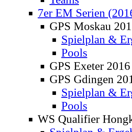
7er EM Serien (201
GPS Moskau 201
Spielplan & Er
Pools
GPS Exeter 2016
GPS Gdingen 20
Spielplan & Er
Pools
WS Qualifier Hong