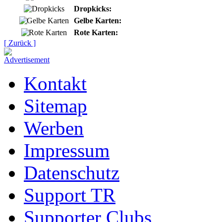
Dropkicks:
Gelbe Karten:
Rote Karten:
[ Zurück ]
Kontakt
Sitemap
Werben
Impressum
Datenschutz
Support TR
Supporter Clubs