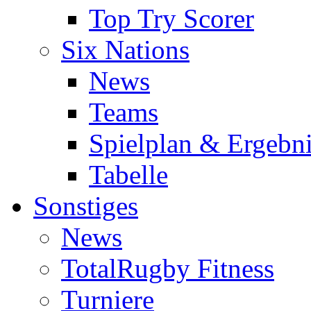
Top Try Scorer
Six Nations
News
Teams
Spielplan & Ergebni
Tabelle
Sonstiges
News
TotalRugby Fitness
Turniere