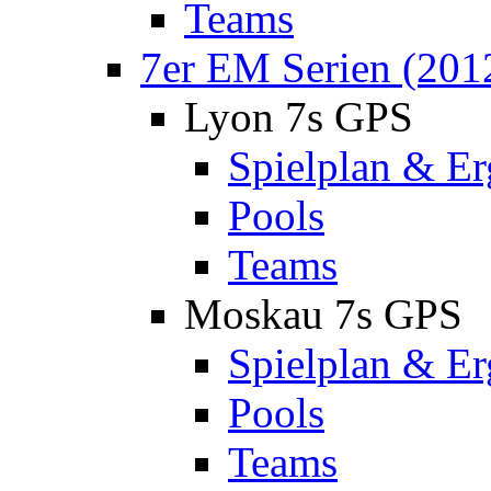
Teams
7er EM Serien (201
Lyon 7s GPS
Spielplan & Er
Pools
Teams
Moskau 7s GPS
Spielplan & Er
Pools
Teams