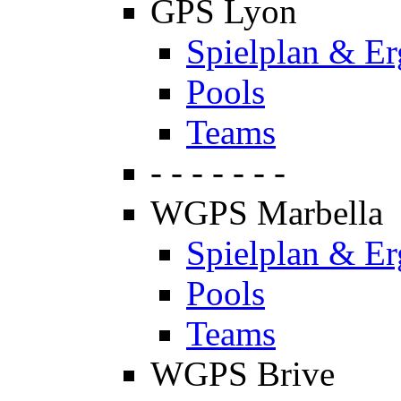
GPS Lyon
Spielplan & Er
Pools
Teams
- - - - - - -
WGPS Marbella
Spielplan & Er
Pools
Teams
WGPS Brive