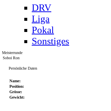
DRV
Liga
Pokal
Sonstiges
Meisterrunde
Soboi Ron
Persönliche Daten
Name:
Position:
Grösse:
Gewicht: