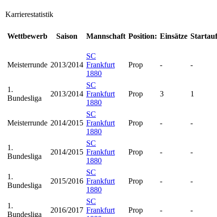
Karrierestatistik
Wettbewerb
Saison
Mannschaft
Position:
Einsätze
Startauf
SC
Meisterrunde
2013/2014
Frankfurt
Prop
-
-
1880
SC
1.
2013/2014
Frankfurt
Prop
3
1
Bundesliga
1880
SC
Meisterrunde
2014/2015
Frankfurt
Prop
-
-
1880
SC
1.
2014/2015
Frankfurt
Prop
-
-
Bundesliga
1880
SC
1.
2015/2016
Frankfurt
Prop
-
-
Bundesliga
1880
SC
1.
2016/2017
Frankfurt
Prop
-
-
Bundesliga