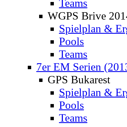
Teams
WGPS Brive 201
Spielplan & Er
Pools
Teams
7er EM Serien (201
GPS Bukarest
Spielplan & Er
Pools
Teams