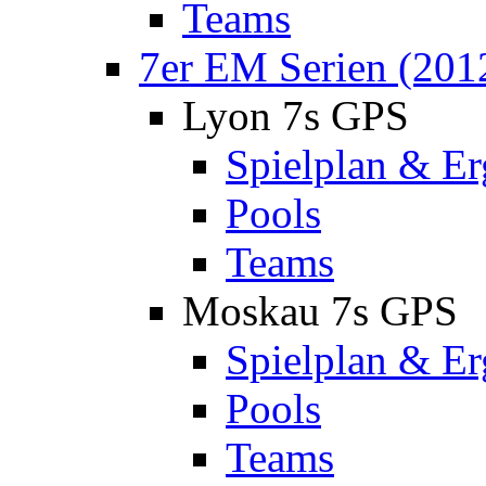
Teams
7er EM Serien (201
Lyon 7s GPS
Spielplan & Er
Pools
Teams
Moskau 7s GPS
Spielplan & Er
Pools
Teams