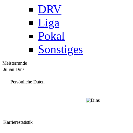
DRV
Liga
Pokal
Sonstiges
Meisterrunde
Julian Dins
Persönliche Daten
Karrierestatistik