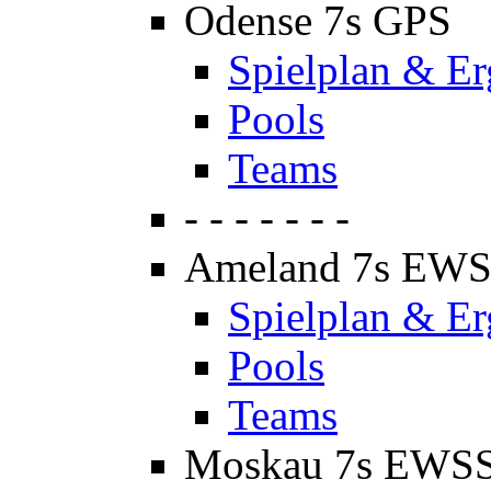
Odense 7s GPS
Spielplan & Er
Pools
Teams
- - - - - - -
Ameland 7s EW
Spielplan & Er
Pools
Teams
Moskau 7s EWS