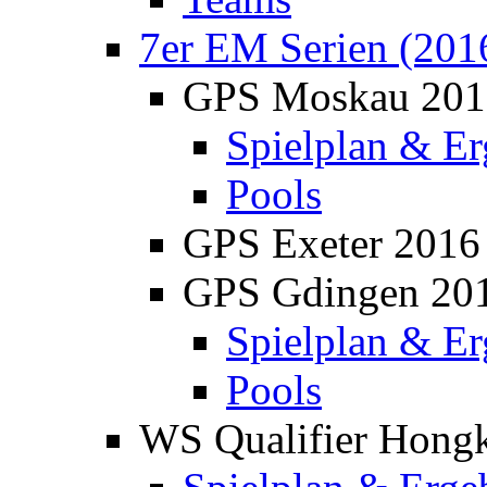
7er EM Serien (201
GPS Moskau 201
Spielplan & Er
Pools
GPS Exeter 2016
GPS Gdingen 20
Spielplan & Er
Pools
WS Qualifier Hong