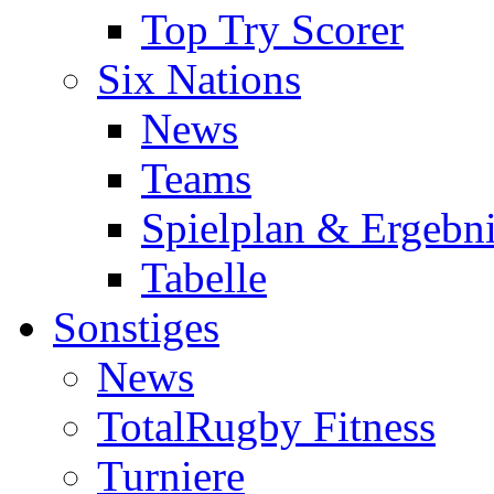
Top Try Scorer
Six Nations
News
Teams
Spielplan & Ergebni
Tabelle
Sonstiges
News
TotalRugby Fitness
Turniere