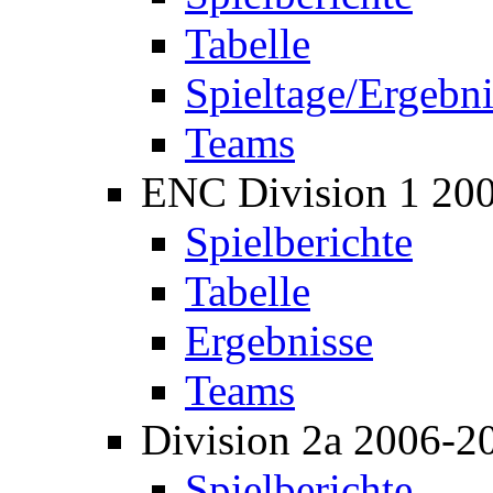
Tabelle
Spieltage/Ergebni
Teams
ENC Division 1 20
Spielberichte
Tabelle
Ergebnisse
Teams
Division 2a 2006-2
Spielberichte