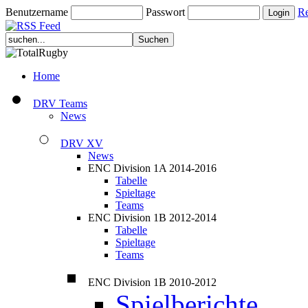
Benutzername
Passwort
Re
Home
DRV Teams
News
DRV XV
News
ENC Division 1A 2014-2016
Tabelle
Spieltage
Teams
ENC Division 1B 2012-2014
Tabelle
Spieltage
Teams
ENC Division 1B 2010-2012
Spielberichte