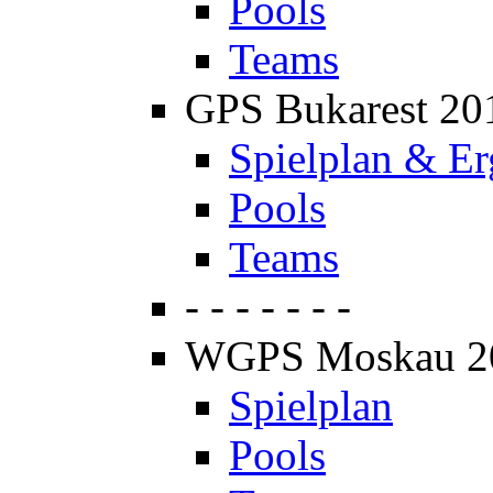
Pools
Teams
GPS Bukarest 20
Spielplan & Er
Pools
Teams
- - - - - - -
WGPS Moskau 2
Spielplan
Pools