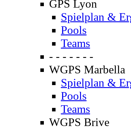
GPS Lyon
Spielplan & Er
Pools
Teams
- - - - - - -
WGPS Marbella
Spielplan & Er
Pools
Teams
WGPS Brive