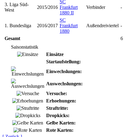
SC
3. Liga Süd-
2015/2016
Frankfurt
Verbinder
-
West
1880 II
SC
1. Bundesliga
2016/2017
Frankfurt
Außendreiviertel
-
1880
Gesamt
6
Saisonstatistik
Einsätze
Startaufstellung:
Einwechslungen:
Auswechslungen:
Versuche:
Erhoehungen:
Straftritte:
Dropkicks:
Gelbe Karten:
Rote Karten:
[ Zurück ]