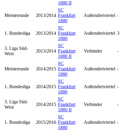
1880 II
SC
Meisterrunde
2013/2014
Frankfurt
Außendreiviertel
-
1880
SC
1. Bundesliga
2013/2014
Frankfurt
Außendreiviertel
3
1880
SC
3. Liga Süd-
2013/2014
Frankfurt
Verbinder
-
West
1880 II
SC
Meisterrunde
2014/2015
Frankfurt
Außendreiviertel
-
1880
SC
1. Bundesliga
2014/2015
Frankfurt
Außendreiviertel
-
1880
SC
3. Liga Süd-
2014/2015
Frankfurt
Verbinder
-
West
1880 II
SC
1. Bundesliga
2015/2016
Frankfurt
Außendreiviertel
-
1880