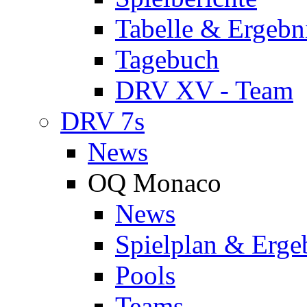
Tabelle & Ergebn
Tagebuch
DRV XV - Team
DRV 7s
News
OQ Monaco
News
Spielplan & Erge
Pools
Teams