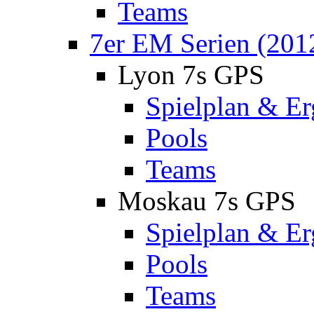
Teams
7er EM Serien (201
Lyon 7s GPS
Spielplan & Er
Pools
Teams
Moskau 7s GPS
Spielplan & Er
Pools
Teams