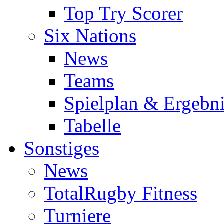
Top Try Scorer
Six Nations
News
Teams
Spielplan & Ergebni
Tabelle
Sonstiges
News
TotalRugby Fitness
Turniere