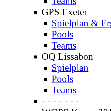
Teams
GPS Exeter
Spielplan & Er
Pools
Teams
OQ Lissabon
Spielplan
Pools
Teams
- - - - - - -