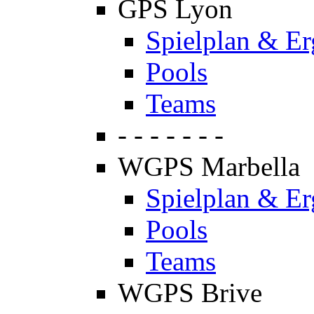
GPS Lyon
Spielplan & Er
Pools
Teams
- - - - - - -
WGPS Marbella
Spielplan & Er
Pools
Teams
WGPS Brive