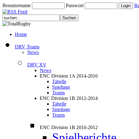
Benutzername
Passwort
Re
Home
DRV Teams
News
DRV XV
News
ENC Division 1A 2014-2016
Tabelle
Spieltage
Teams
ENC Division 1B 2012-2014
Tabelle
Spieltage
Teams
ENC Division 1B 2010-2012
Spielberichte