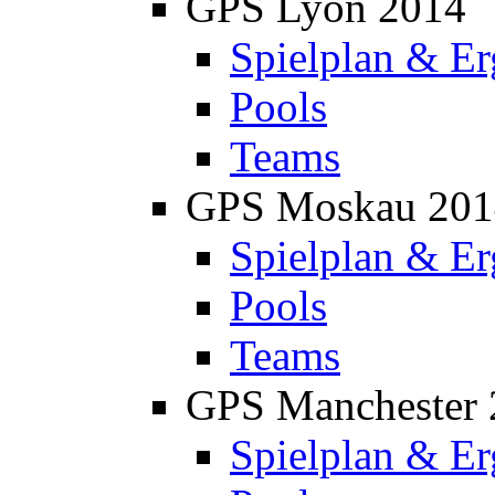
GPS Lyon 2014
Spielplan & Er
Pools
Teams
GPS Moskau 201
Spielplan & Er
Pools
Teams
GPS Manchester 
Spielplan & Er