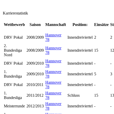
Karrierestatistik
Wettbewerb
Saison
Mannschaft
Position:
Einsätze
St
Hannover
DRV Pokal
2008/2009
Innendreiviertel
2
2
78
2.
Hannover
Bundesliga
2008/2009
Innendreiviertel
15
1
78
Nord
Hannover
DRV Pokal
2009/2010
Innendreiviertel
-
-
78
1.
Hannover
2009/2010
Innendreiviertel
5
3
Bundesliga
78
Hannover
DRV Pokal
2010/2011
Innendreiviertel
-
-
78
1.
Hannover
2011/2012
Schluss
15
1
Bundesliga
78
Hannover
Meisterrunde
2012/2013
Innendreiviertel
-
-
78