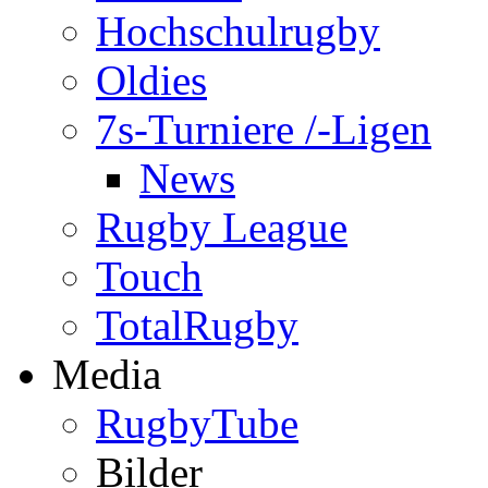
Hochschulrugby
Oldies
7s-Turniere /-Ligen
News
Rugby League
Touch
TotalRugby
Media
RugbyTube
Bilder