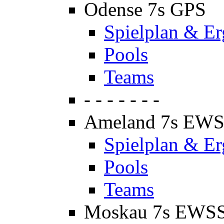
Odense 7s GPS
Spielplan & Er
Pools
Teams
- - - - - - -
Ameland 7s EW
Spielplan & Er
Pools
Teams
Moskau 7s EWS