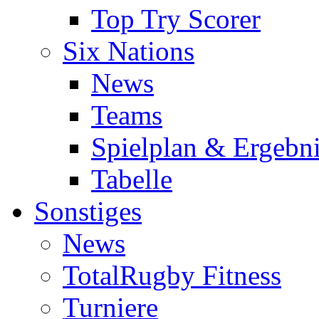
Top Try Scorer
Six Nations
News
Teams
Spielplan & Ergebni
Tabelle
Sonstiges
News
TotalRugby Fitness
Turniere