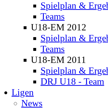
Spielplan & Erge
Teams
U18-EM 2012
Spielplan & Erge
Teams
U18-EM 2011
Spielplan & Erge
DRJ U18 - Team
Ligen
News