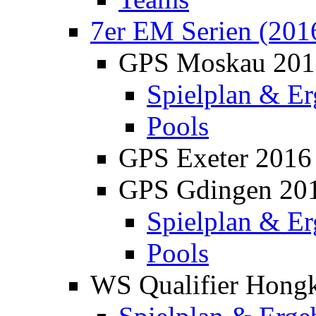
7er EM Serien (201
GPS Moskau 201
Spielplan & Er
Pools
GPS Exeter 2016
GPS Gdingen 20
Spielplan & Er
Pools
WS Qualifier Hong