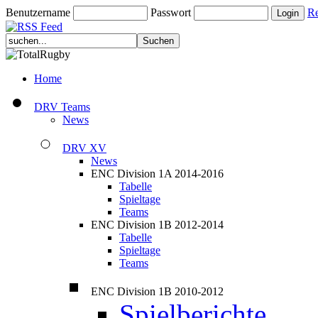
Benutzername
Passwort
Re
Home
DRV Teams
News
DRV XV
News
ENC Division 1A 2014-2016
Tabelle
Spieltage
Teams
ENC Division 1B 2012-2014
Tabelle
Spieltage
Teams
ENC Division 1B 2010-2012
Spielberichte