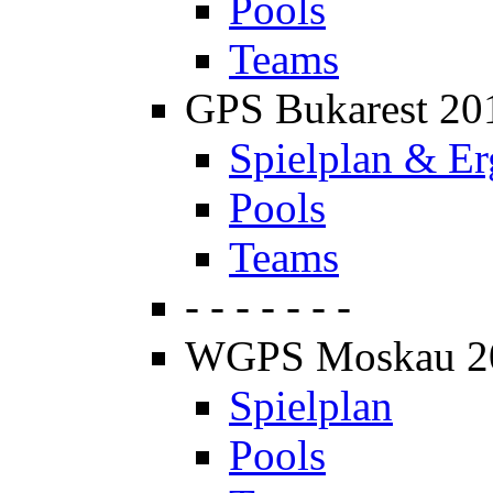
Pools
Teams
GPS Bukarest 20
Spielplan & Er
Pools
Teams
- - - - - - -
WGPS Moskau 2
Spielplan
Pools