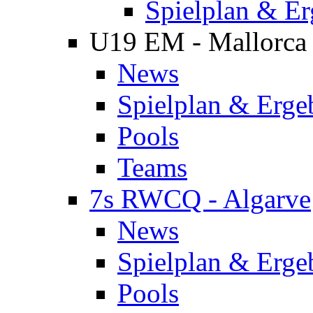
Spielplan & Er
U19 EM - Mallorca
News
Spielplan & Erge
Pools
Teams
7s RWCQ - Algarve
News
Spielplan & Erge
Pools