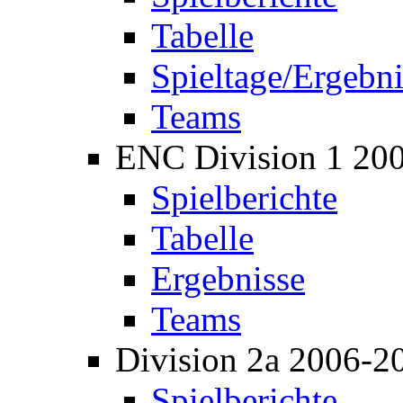
Tabelle
Spieltage/Ergebni
Teams
ENC Division 1 20
Spielberichte
Tabelle
Ergebnisse
Teams
Division 2a 2006-2
Spielberichte