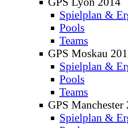
GPS Lyon 2014
Spielplan & Er
Pools
Teams
GPS Moskau 201
Spielplan & Er
Pools
Teams
GPS Manchester 
Spielplan & Er