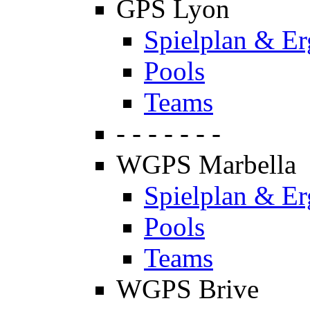
GPS Lyon
Spielplan & Er
Pools
Teams
- - - - - - -
WGPS Marbella
Spielplan & Er
Pools
Teams
WGPS Brive