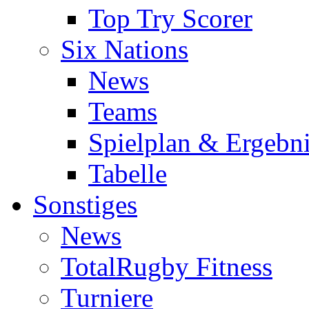
Top Try Scorer
Six Nations
News
Teams
Spielplan & Ergebni
Tabelle
Sonstiges
News
TotalRugby Fitness
Turniere