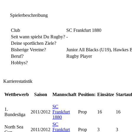
Spielerbeschreibung
Club
SC Frankfurt 1880
Seit wann spielst Du Rugby?
-
Deine sportlichen Ziele?
Bisherige Vereine?
Junior All Blacks (U19), Hawkes 
Beruf?
Rugby Player
Hobbys?
Karrierestatistik
Wettbewerb
Saison
Mannschaft
Position:
Einsätze
Startauf
SC
1.
2011/2012
Frankfurt
Prop
16
16
Bundesliga
1880
SC
North Sea
2011/2012
Frankfurt
Prop
3
3