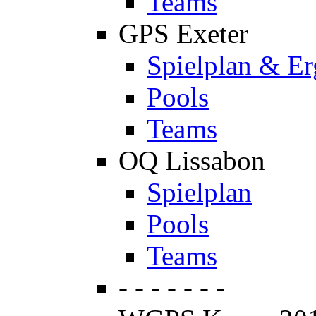
Teams
GPS Exeter
Spielplan & Er
Pools
Teams
OQ Lissabon
Spielplan
Pools
Teams
- - - - - - -