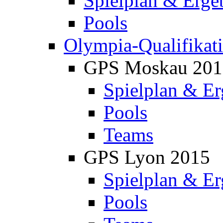
Spielplan & Erge
Pools
Olympia-Qualifikat
GPS Moskau 201
Spielplan & Er
Pools
Teams
GPS Lyon 2015
Spielplan & Er
Pools