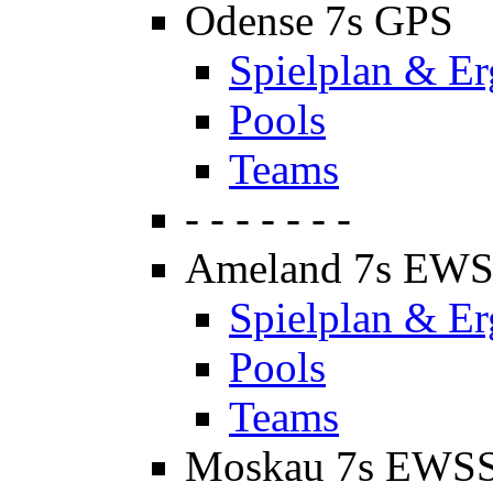
Odense 7s GPS
Spielplan & Er
Pools
Teams
- - - - - - -
Ameland 7s EW
Spielplan & Er
Pools
Teams
Moskau 7s EWS