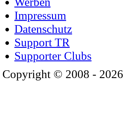
Werben
Impressum
Datenschutz
Support TR
Supporter Clubs
Copyright © 2008 - 2026