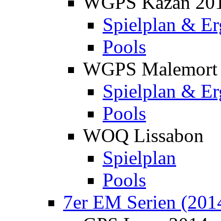
WGPS Kazan 20
Spielplan & Er
Pools
WGPS Malemort
Spielplan & Er
Pools
WOQ Lissabon
Spielplan
Pools
7er EM Serien (201