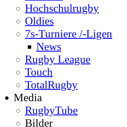
Hochschulrugby
Oldies
7s-Turniere /-Ligen
News
Rugby League
Touch
TotalRugby
Media
RugbyTube
Bilder