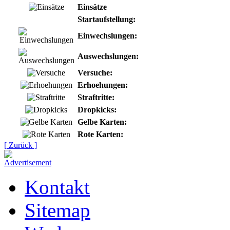
Einsätze
Startaufstellung:
Einwechslungen:
Auswechslungen:
Versuche:
Erhoehungen:
Straftritte:
Dropkicks:
Gelbe Karten:
Rote Karten:
[ Zurück ]
Kontakt
Sitemap