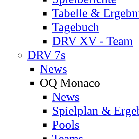
Tabelle & Ergebn
Tagebuch
DRV XV - Team
DRV 7s
News
OQ Monaco
News
Spielplan & Erge
Pools
Teams