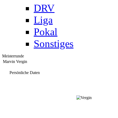
DRV
Liga
Pokal
Sonstiges
Meisterrunde
Marvin Vergin
Persönliche Daten