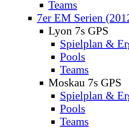
Teams
7er EM Serien (201
Lyon 7s GPS
Spielplan & Er
Pools
Teams
Moskau 7s GPS
Spielplan & Er
Pools
Teams