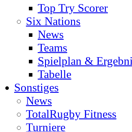
Top Try Scorer
Six Nations
News
Teams
Spielplan & Ergebni
Tabelle
Sonstiges
News
TotalRugby Fitness
Turniere