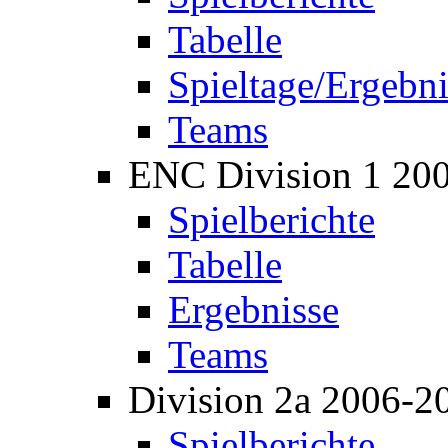
Tabelle
Spieltage/Ergebni
Teams
ENC Division 1 20
Spielberichte
Tabelle
Ergebnisse
Teams
Division 2a 2006-2
Spielberichte