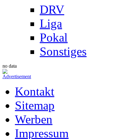
DRV
Liga
Pokal
Sonstiges
no data
Kontakt
Sitemap
Werben
Impressum