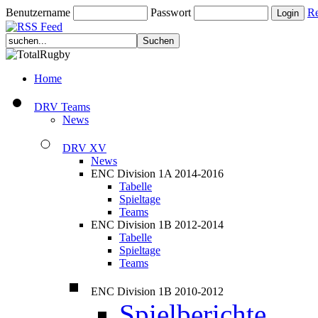
Benutzername
Passwort
Re
Home
DRV Teams
News
DRV XV
News
ENC Division 1A 2014-2016
Tabelle
Spieltage
Teams
ENC Division 1B 2012-2014
Tabelle
Spieltage
Teams
ENC Division 1B 2010-2012
Spielberichte