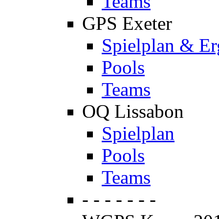
Teams
GPS Exeter
Spielplan & Er
Pools
Teams
OQ Lissabon
Spielplan
Pools
Teams
- - - - - - -