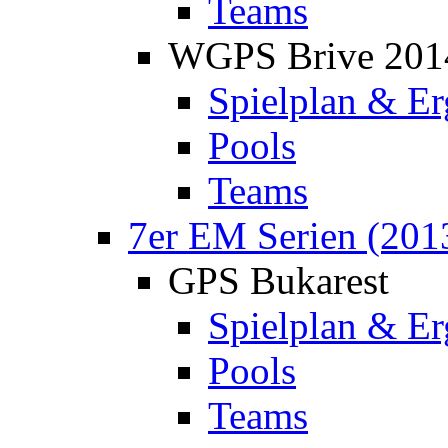
Teams
WGPS Brive 201
Spielplan & Er
Pools
Teams
7er EM Serien (201
GPS Bukarest
Spielplan & Er
Pools
Teams