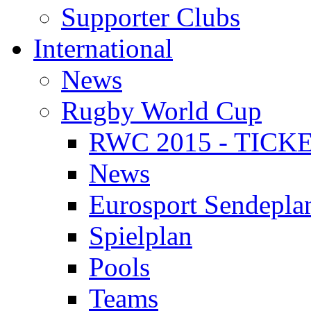
Supporter Clubs
International
News
Rugby World Cup
RWC 2015 - TICK
News
Eurosport Sendepla
Spielplan
Pools
Teams