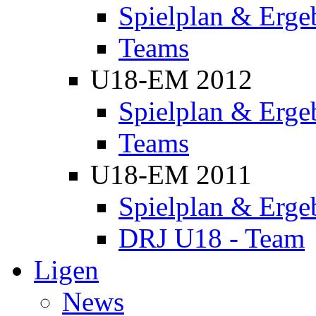
Spielplan & Erge
Teams
U18-EM 2012
Spielplan & Erge
Teams
U18-EM 2011
Spielplan & Erge
DRJ U18 - Team
Ligen
News