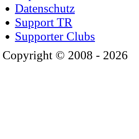
Datenschutz
Support TR
Supporter Clubs
Copyright © 2008 - 2026