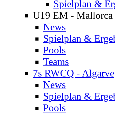
Spielplan & Er
U19 EM - Mallorca
News
Spielplan & Erge
Pools
Teams
7s RWCQ - Algarve
News
Spielplan & Erge
Pools