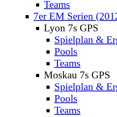
Teams
7er EM Serien (201
Lyon 7s GPS
Spielplan & Er
Pools
Teams
Moskau 7s GPS
Spielplan & Er
Pools
Teams